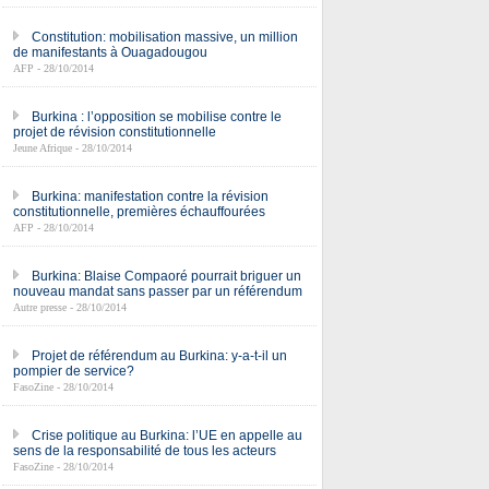
Constitution: mobilisation massive, un million
de manifestants à Ouagadougou
AFP - 28/10/2014
Burkina : l’opposition se mobilise contre le
projet de révision constitutionnelle
Jeune Afrique - 28/10/2014
Burkina: manifestation contre la révision
constitutionnelle, premières échauffourées
AFP - 28/10/2014
Burkina: Blaise Compaoré pourrait briguer un
nouveau mandat sans passer par un référendum
Autre presse - 28/10/2014
Projet de référendum au Burkina: y-a-t-il un
pompier de service?
FasoZine - 28/10/2014
Crise politique au Burkina: l’UE en appelle au
sens de la responsabilité de tous les acteurs
FasoZine - 28/10/2014