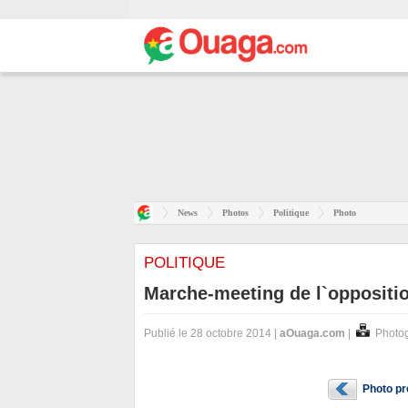
News
Photos
Politique
Photo
POLITIQUE
Marche-meeting de l`opposition
Publié le 28 octobre 2014 |
aOuaga.com
|
Photog
Photo p