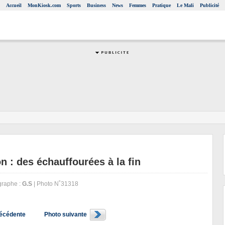
Accueil
MonKiosk.com
Sports
Business
News
Femmes
Pratique
Le Mali
Publicité
 : des échauffourées à la fin
raphe :
G.S
| Photo N˚31318
récédente
Photo suivante