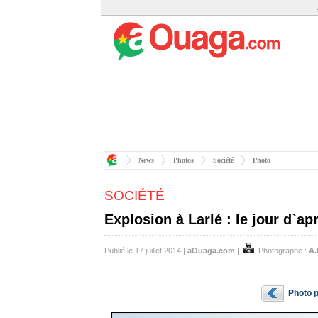
News
Photos
Société
Photo
SOCIÉTÉ
Explosion à Larlé : le jour d`ap
Publié le 17 juillet 2014 |
aOuaga.com
|
Photographe :
A
Photo 