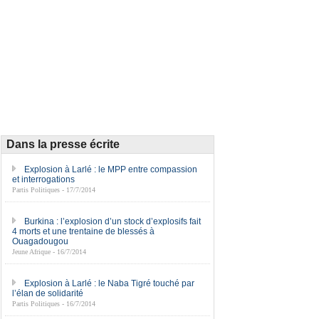
Dans la presse écrite
Explosion à Larlé : le MPP entre compassion
et interrogations
Partis Politiques - 17/7/2014
Burkina : l’explosion d’un stock d’explosifs fait
4 morts et une trentaine de blessés à
Ouagadougou
Jeune Afrique - 16/7/2014
Explosion à Larlé : le Naba Tigré touché par
l’élan de solidarité
Partis Politiques - 16/7/2014