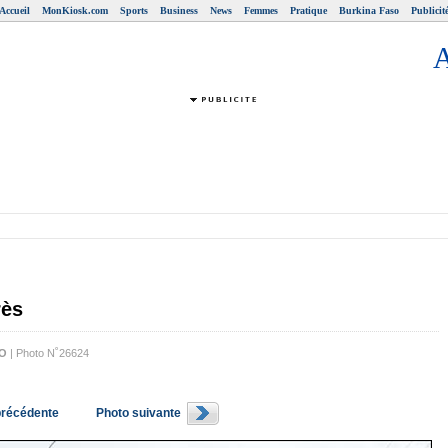
Accueil
MonKiosk.com
Sports
Business
News
Femmes
Pratique
Burkina Faso
Publicit
rès
.O
| Photo N˚26624
précédente
Photo suivante