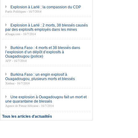
Explosion à Larlé : la compassion du CDP
Partis Politiques - 16/7/2014
Explosion à Larlé : 2 morts, 38 blessés causés
par des explosifs employés dans les mines
aOuaga.com - 16/7/2014
Burkina Faso : 4 morts et 38 blessés dans
l’explosion d’un dépôt d’explosifs à
Ouagadougou (police)
AFP - 16/7/2014
Burkina Faso : un engin explosif à
Ouagadougou, plusieurs morts et blessés
Xinhua - 16/7/2014
Une explosion à Ouagadougou fait un mort et
une quarantaine de blessés
Agence de Presse Africaine - 16/7/2014
Tous les articles d'actualités