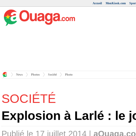
Accueil
MonKiosk.com
Spor
News
Photos
Société
Photo
SOCIÉTÉ
Explosion à Larlé : le 
Publié le 17 juillet 2014 |
aOuaga.c