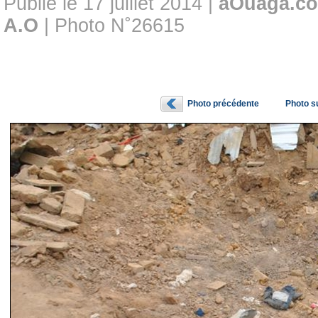
Publié le 17 juillet 2014 |
aOuaga.c
A.O
| Photo N˚26615
Photo précédente
Photo s