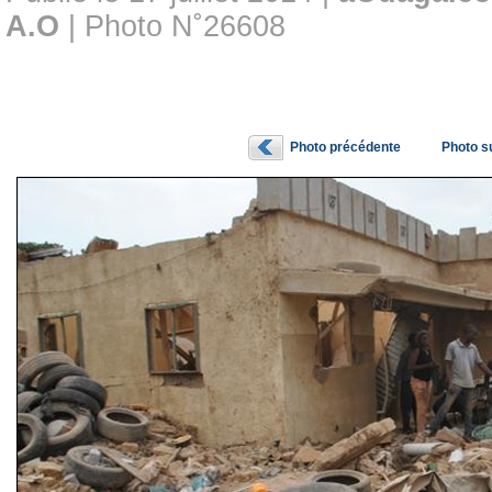
A.O
| Photo N˚26608
Photo précédente
Photo s