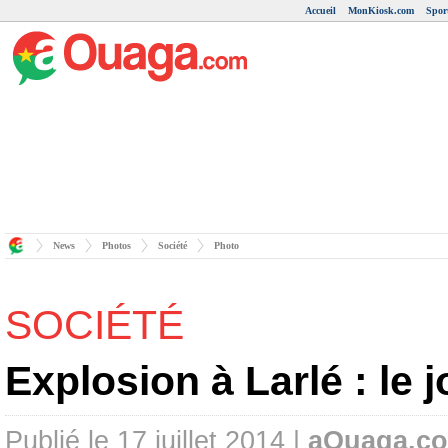
Accueil
MonKiosk.com
Spor
News
Photos
Société
Photo
SOCIÉTÉ
Explosion à Larlé : le 
Publié le 17 juillet 2014 |
aOuaga.c