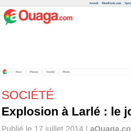
Accueil
MonKiosk.com
Spor
News
Photos
Société
Photo
SOCIÉTÉ
Explosion à Larlé : le 
Publié le 17 juillet 2014 |
aOuaga.c