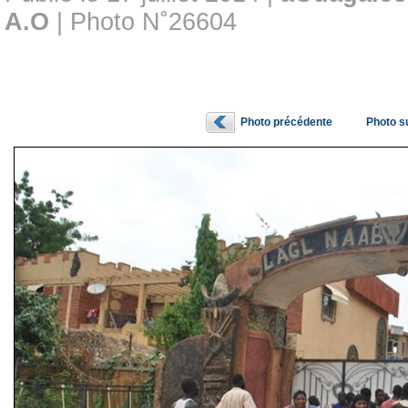
A.O
| Photo N˚26604
Photo précédente
Photo s