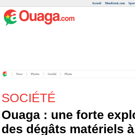
Accueil
MonKiosk.com
Spor
News
Photos
Société
Photo
SOCIÉTÉ
Ouaga : une forte exp
des dégâts matériels à