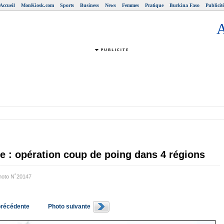
Accueil
MonKiosk.com
Sports
Business
News
Femmes
Pratique
Burkina Faso
Publicit
me : opération coup de poing dans 4 régions
hoto N˚20147
précédente
Photo suivante