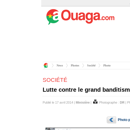
News
Photos
Société
Photo
SOCIÉTÉ
Lutte contre le grand banditis
Publié le 17 avril 2014 |
Ministère
|
Photographe :
DR
| P
Photo 