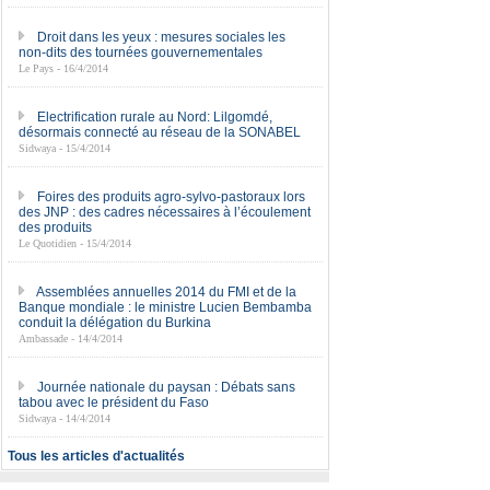
Droit dans les yeux : mesures sociales les
non-dits des tournées gouvernementales
Le Pays - 16/4/2014
Electrification rurale au Nord: Lilgomdé,
désormais connecté au réseau de la SONABEL
Sidwaya - 15/4/2014
Foires des produits agro-sylvo-pastoraux lors
des JNP : des cadres nécessaires à l’écoulement
des produits
Le Quotidien - 15/4/2014
Assemblées annuelles 2014 du FMI et de la
Banque mondiale : le ministre Lucien Bembamba
conduit la délégation du Burkina
Ambassade - 14/4/2014
Journée nationale du paysan : Débats sans
tabou avec le président du Faso
Sidwaya - 14/4/2014
Tous les articles d'actualités