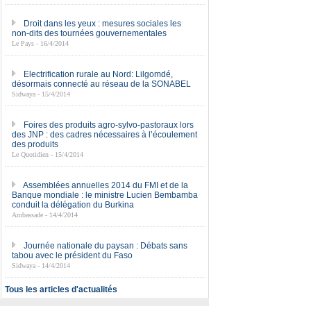
Droit dans les yeux : mesures sociales les
non-dits des tournées gouvernementales
Le Pays - 16/4/2014
Electrification rurale au Nord: Lilgomdé,
désormais connecté au réseau de la SONABEL
Sidwaya - 15/4/2014
Foires des produits agro-sylvo-pastoraux lors
des JNP : des cadres nécessaires à l’écoulement
des produits
Le Quotidien - 15/4/2014
Assemblées annuelles 2014 du FMI et de la
Banque mondiale : le ministre Lucien Bembamba
conduit la délégation du Burkina
Ambassade - 14/4/2014
Journée nationale du paysan : Débats sans
tabou avec le président du Faso
Sidwaya - 14/4/2014
Tous les articles d'actualités