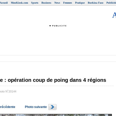
Accueil
MonKiosk.com
Sports
Business
News
Femmes
Pratique
Burkina Faso
Publicit
me : opération coup de poing dans 4 régions
hoto N˚20144
précédente
Photo suivante