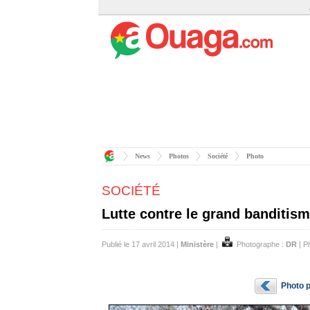
News
Photos
Société
Photo
SOCIÉTÉ
Lutte contre le grand banditis
Publié le 17 avril 2014 |
Ministère
|
Photographe :
DR
| P
Photo 