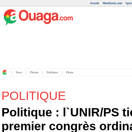
Accueil
MonKiosk.com
Spor
News
Photos
Politique
Photo
POLITIQUE
Politique : l`UNIR/PS t
premier congrès ordin