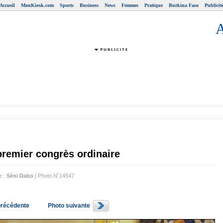
Accueil
MonKiosk.com
Sports
Business
News
Femmes
Pratique
Burkina Faso
Publicit
 premier congrès ordinaire
e :
Séni Dabo
| Photo N˚14547
précédente
Photo suivante