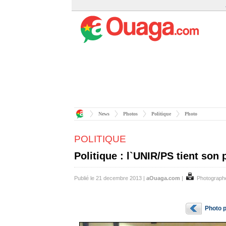
News
Photos
Politique
Photo
POLITIQUE
Politique : l`UNIR/PS tient son
Publié le 21 decembre 2013 |
aOuaga.com
|
Photograph
Photo 