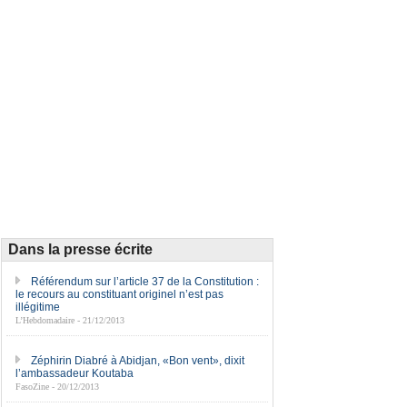
Dans la presse écrite
Référendum sur l’article 37 de la Constitution :
le recours au constituant originel n’est pas
illégitime
L’Hebdomadaire - 21/12/2013
Zéphirin Diabré à Abidjan, «Bon vent», dixit
l’ambassadeur Koutaba
FasoZine - 20/12/2013