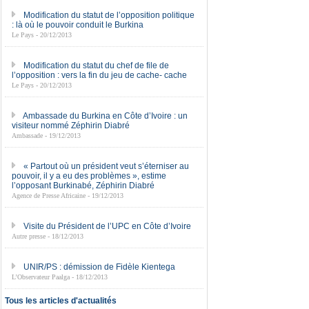
Modification du statut de l’opposition politique
: là où le pouvoir conduit le Burkina
Le Pays - 20/12/2013
Modification du statut du chef de file de
l’opposition : vers la fin du jeu de cache- cache
Le Pays - 20/12/2013
Ambassade du Burkina en Côte d’Ivoire : un
visiteur nommé Zéphirin Diabré
Ambassade - 19/12/2013
« Partout où un président veut s’éterniser au
pouvoir, il y a eu des problèmes », estime
l’opposant Burkinabé, Zéphirin Diabré
Agence de Presse Africaine - 19/12/2013
Visite du Président de l’UPC en Côte d’Ivoire
Autre presse - 18/12/2013
UNIR/PS : démission de Fidèle Kientega
L’Observateur Paalga - 18/12/2013
Tous les articles d'actualités