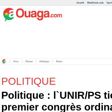
Accueil
MonKiosk.com
Spor
News
Photos
Politique
Photo
POLITIQUE
Politique : l`UNIR/PS t
premier congrès ordin