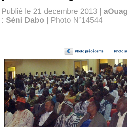
Publié le 21 decembre 2013 |
aOuag
:
Séni Dabo
| Photo N˚14544
Photo précédente
Photo s