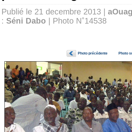
Publié le 21 decembre 2013 |
aOuag
:
Séni Dabo
| Photo N˚14538
Photo précédente
Photo s