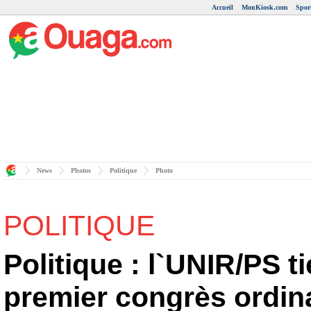
Accueil
MonKiosk.com
Spor
News
Photos
Politique
Photo
POLITIQUE
Politique : l`UNIR/PS t
premier congrès ordin