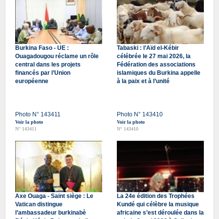
Burkina Faso - UE :
Tabaski : l’Aïd el-Kébir
Ouagadougou réclame un rôle
célébrée le 27 mai 2026, la
central dans les projets
Fédération des associations
financés par l’Union
islamiques du Burkina appelle
européenne
à la paix et à l’unité
Photo N° 143411
Photo N° 143410
Voir la photo
Voir la photo
N° 143411
N° 143410
Axe Ouaga - Saint siège : Le
La 24e édition des Trophées
Vatican distingue
Kundé qui célèbre la musique
l’ambassadeur burkinabè
africaine s’est déroulée dans la