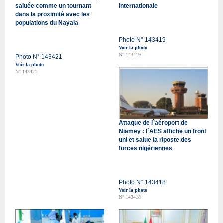
saluée comme un tournant
internationale
dans la proximité avec les
populations du Nayala
Photo N° 143419
Voir la photo
N° 143419
Photo N° 143421
Voir la photo
N° 143421
Attaque de l`aéroport de
Niamey : l`AES affiche un front
uni et salue la riposte des
forces nigériennes
Photo N° 143418
Voir la photo
N° 143418