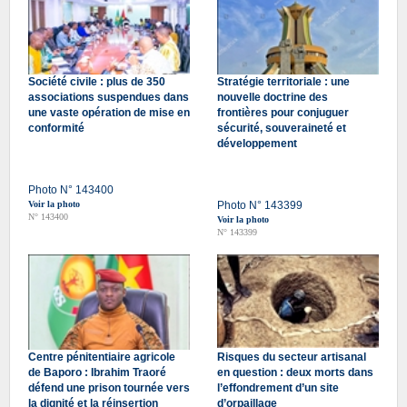
Société civile : plus de 350
Stratégie territoriale : une
associations suspendues dans
nouvelle doctrine des
une vaste opération de mise en
frontières pour conjuguer
conformité
sécurité, souveraineté et
développement
Photo N° 143400
Voir la photo
Photo N° 143399
N° 143400
Voir la photo
N° 143399
Centre pénitentiaire agricole
Risques du secteur artisanal
de Baporo : Ibrahim Traoré
en question : deux morts dans
défend une prison tournée vers
l’effondrement d’un site
la dignité et la réinsertion
d’orpaillage