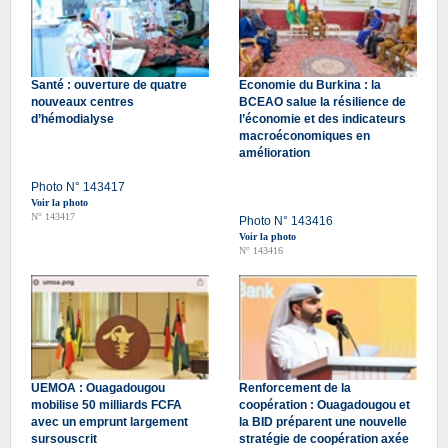
Santé : ouverture de quatre
Economie du Burkina : la
nouveaux centres
BCEAO salue la résilience de
d’hémodialyse
l’économie et des indicateurs
macroéconomiques en
amélioration
Photo N° 143417
Voir la photo
N° 143417
Photo N° 143416
Voir la photo
N° 143416
UEMOA : Ouagadougou
Renforcement de la
mobilise 50 milliards FCFA
coopération : Ouagadougou et
avec un emprunt largement
la BID préparent une nouvelle
sursouscrit
stratégie de coopération axée