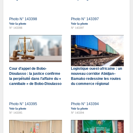
Photo N° 143398
Photo N° 143397
Voir la photo
Voir la photo
N° 143398
N° 143397
Cour d’appel de Bobo-
Logistique ouest-africaine : un
Dioulasso : la justice confirme
nouveau corridor Abidjan–
la perpétuité dans l’affaire du «
Bamako redessine les routes
cannibale » de Bobo-Dioulasso
du commerce régional
Photo N° 143395
Photo N° 143394
Voir la photo
Voir la photo
N° 143395
N° 143394