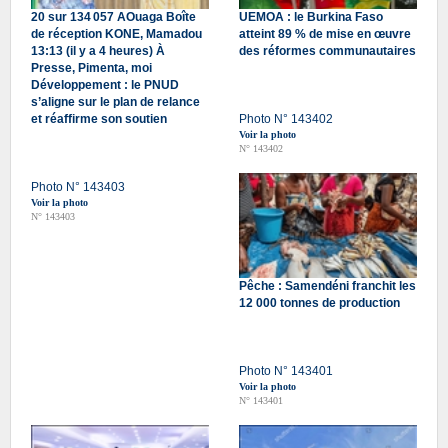
20 sur 134 057 AOuaga Boîte
UEMOA : le Burkina Faso
de réception KONE, Mamadou
atteint 89 % de mise en œuvre
13:13 (il y a 4 heures) À
des réformes communautaires
Presse, Pimenta, moi
Développement : le PNUD
s’aligne sur le plan de relance
et réaffirme son soutien
Photo N° 143402
Voir la photo
N° 143402
Photo N° 143403
Voir la photo
N° 143403
Pêche : Samendéni franchit les
12 000 tonnes de production
Photo N° 143401
Voir la photo
N° 143401