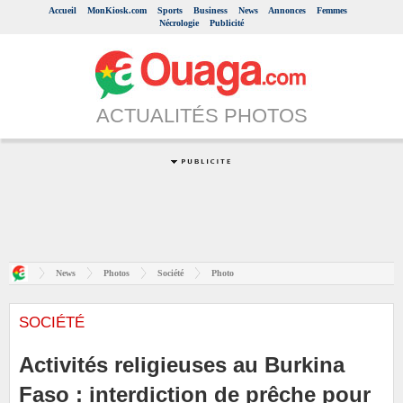
Accueil
MonKiosk.com
Sports
Business
News
Annonces
Femmes
Nécrologie
Publicité
ACTUALITÉS PHOTOS
News
Photos
Société
Photo
SOCIÉTÉ
Activités religieuses au Burkina
Faso : interdiction de prêche pour