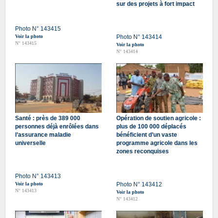
sur des projets à fort impact
Photo N° 143415
Voir la photo
Photo N° 143414
N° 143415
Voir la photo
N° 143414
Santé : près de 389 000
Opération de soutien agricole :
personnes déjà enrôlées dans
plus de 100 000 déplacés
l’assurance maladie
bénéficient d’un vaste
universelle
programme agricole dans les
zones reconquises
Photo N° 143413
Voir la photo
Photo N° 143412
N° 143413
Voir la photo
N° 143412