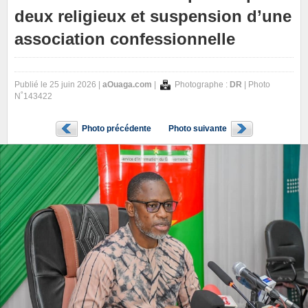
deux religieux et suspension d’une
association confessionnelle
Publié le 25 juin 2026 |
aOuaga.com
|
Photographe :
DR
| Photo
N˚143422
Photo précédente
Photo suivante