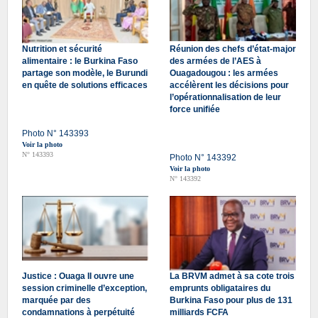
Nutrition et sécurité
Réunion des chefs d’état-major
alimentaire : le Burkina Faso
des armées de l’AES à
partage son modèle, le Burundi
Ouagadougou : les armées
en quête de solutions efficaces
accélèrent les décisions pour
l’opérationnalisation de leur
force unifiée
Photo N° 143393
Voir la photo
N° 143393
Photo N° 143392
Voir la photo
N° 143392
Justice : Ouaga II ouvre une
La BRVM admet à sa cote trois
session criminelle d’exception,
emprunts obligataires du
marquée par des
Burkina Faso pour plus de 131
condamnations à perpétuité
milliards FCFA