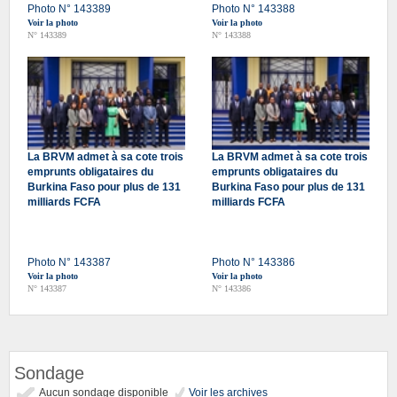
Photo N° 143389
Photo N° 143388
Voir la photo
Voir la photo
N° 143389
N° 143388
La BRVM admet à sa cote trois
La BRVM admet à sa cote trois
emprunts obligataires du
emprunts obligataires du
Burkina Faso pour plus de 131
Burkina Faso pour plus de 131
milliards FCFA
milliards FCFA
Photo N° 143387
Photo N° 143386
Voir la photo
Voir la photo
N° 143387
N° 143386
Sondage
Aucun sondage disponible
Voir les archives