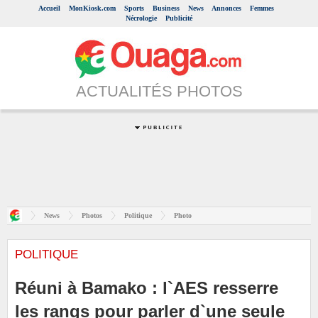
Accueil
MonKiosk.com
Sports
Business
News
Annonces
Femmes
Nécrologie
Publicité
ACTUALITÉS PHOTOS
News
Photos
Politique
Photo
POLITIQUE
Réuni à Bamako : l`AES resserre
les rangs pour parler d`une seule