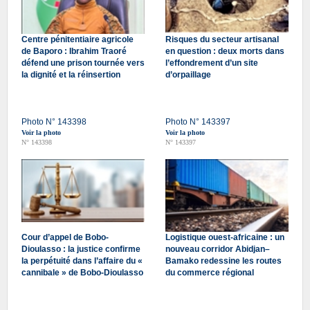
Centre pénitentiaire agricole
Risques du secteur artisanal
de Baporo : Ibrahim Traoré
en question : deux morts dans
défend une prison tournée vers
l’effondrement d’un site
la dignité et la réinsertion
d’orpaillage
Photo N° 143398
Photo N° 143397
Voir la photo
Voir la photo
N° 143398
N° 143397
Cour d’appel de Bobo-
Logistique ouest-africaine : un
Dioulasso : la justice confirme
nouveau corridor Abidjan–
la perpétuité dans l’affaire du «
Bamako redessine les routes
cannibale » de Bobo-Dioulasso
du commerce régional