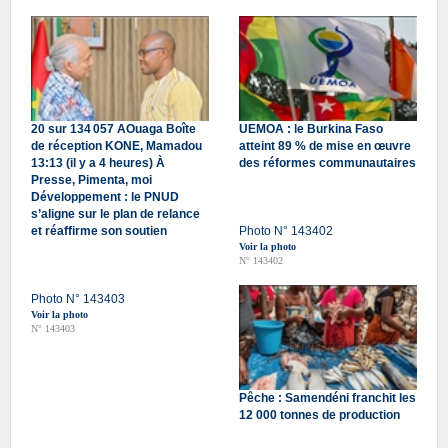
20 sur 134 057 AOuaga Boîte
UEMOA : le Burkina Faso
de réception KONE, Mamadou
atteint 89 % de mise en œuvre
13:13 (il y a 4 heures) À
des réformes communautaires
Presse, Pimenta, moi
Développement : le PNUD
s’aligne sur le plan de relance
et réaffirme son soutien
Photo N° 143402
Voir la photo
N° 143402
Photo N° 143403
Voir la photo
N° 143403
Pêche : Samendéni franchit les
12 000 tonnes de production