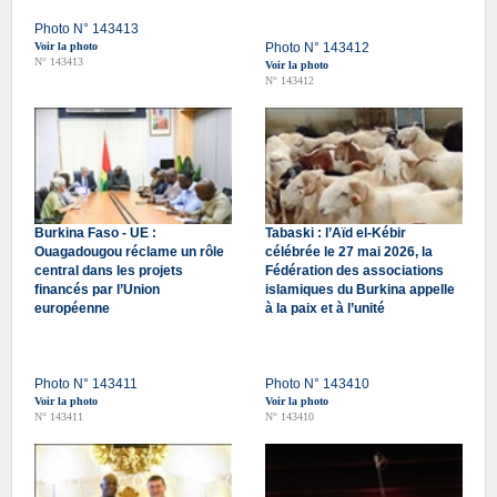
Photo N° 143413
Voir la photo
Photo N° 143412
N° 143413
Voir la photo
N° 143412
Burkina Faso - UE :
Tabaski : l’Aïd el-Kébir
Ouagadougou réclame un rôle
célébrée le 27 mai 2026, la
central dans les projets
Fédération des associations
financés par l’Union
islamiques du Burkina appelle
européenne
à la paix et à l’unité
Photo N° 143411
Photo N° 143410
Voir la photo
Voir la photo
N° 143411
N° 143410