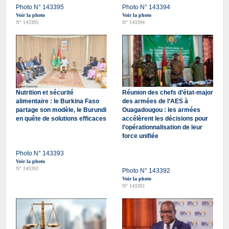
Photo N° 143395
Photo N° 143394
Voir la photo
Voir la photo
N° 143395
N° 143394
Nutrition et sécurité
Réunion des chefs d’état-major
alimentaire : le Burkina Faso
des armées de l’AES à
partage son modèle, le Burundi
Ouagadougou : les armées
en quête de solutions efficaces
accélèrent les décisions pour
l’opérationnalisation de leur
force unifiée
Photo N° 143393
Voir la photo
N° 143393
Photo N° 143392
Voir la photo
N° 143392