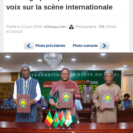
voix sur la scène internationale
Publié le 22 juin 2026 |
aOuaga.com
|
Photographe :
DR
| Photo
N˚143419
Photo précédente
Photo suivante