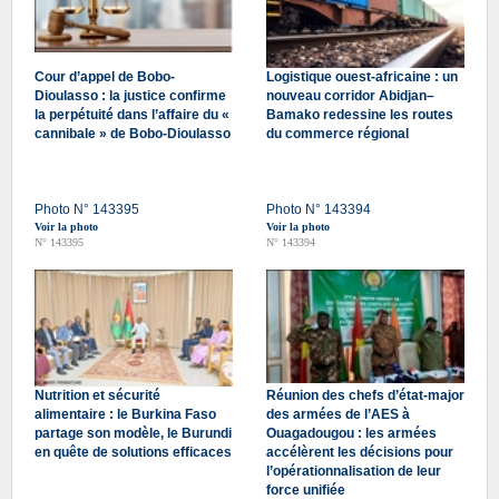
Cour d’appel de Bobo-
Logistique ouest-africaine : un
Dioulasso : la justice confirme
nouveau corridor Abidjan–
la perpétuité dans l’affaire du «
Bamako redessine les routes
cannibale » de Bobo-Dioulasso
du commerce régional
Photo N° 143395
Photo N° 143394
Voir la photo
Voir la photo
N° 143395
N° 143394
Nutrition et sécurité
Réunion des chefs d’état-major
alimentaire : le Burkina Faso
des armées de l’AES à
partage son modèle, le Burundi
Ouagadougou : les armées
en quête de solutions efficaces
accélèrent les décisions pour
l’opérationnalisation de leur
force unifiée