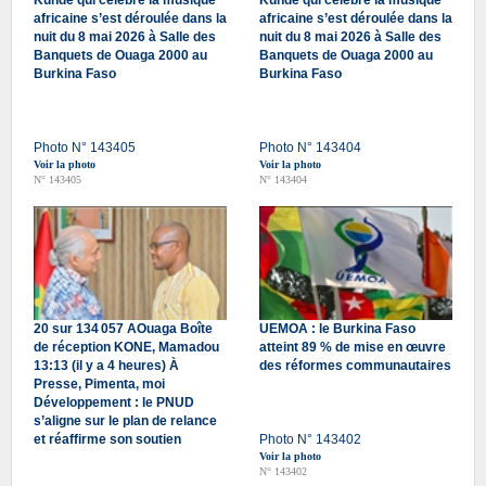
Kundé qui célèbre la musique
Kundé qui célèbre la musique
africaine s’est déroulée dans la
africaine s’est déroulée dans la
nuit du 8 mai 2026 à Salle des
nuit du 8 mai 2026 à Salle des
Banquets de Ouaga 2000 au
Banquets de Ouaga 2000 au
Burkina Faso
Burkina Faso
Photo N° 143405
Photo N° 143404
Voir la photo
Voir la photo
N° 143405
N° 143404
20 sur 134 057 AOuaga Boîte
UEMOA : le Burkina Faso
de réception KONE, Mamadou
atteint 89 % de mise en œuvre
13:13 (il y a 4 heures) À
des réformes communautaires
Presse, Pimenta, moi
Développement : le PNUD
s’aligne sur le plan de relance
et réaffirme son soutien
Photo N° 143402
Voir la photo
N° 143402