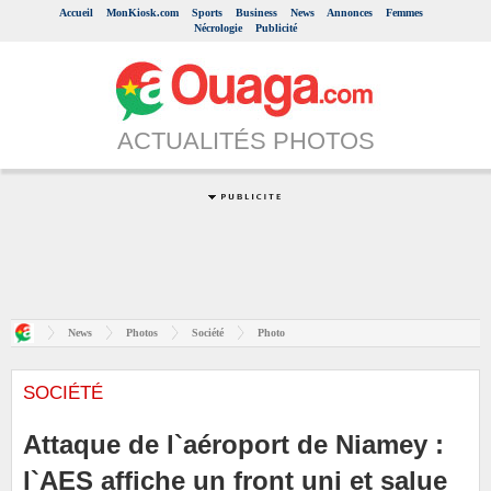
Accueil
MonKiosk.com
Sports
Business
News
Annonces
Femmes
Nécrologie
Publicité
ACTUALITÉS PHOTOS
News
Photos
Société
Photo
SOCIÉTÉ
Attaque de l`aéroport de Niamey :
l`AES affiche un front uni et salue