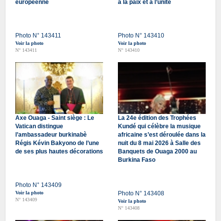
européenne
à la paix et à l’unité
Photo N° 143411
Photo N° 143410
Voir la photo
Voir la photo
N° 143411
N° 143410
Axe Ouaga - Saint siège : Le
La 24e édition des Trophées
Vatican distingue
Kundé qui célèbre la musique
l’ambassadeur burkinabè
africaine s’est déroulée dans la
Régis Kévin Bakyono de l’une
nuit du 8 mai 2026 à Salle des
de ses plus hautes décorations
Banquets de Ouaga 2000 au
Burkina Faso
Photo N° 143409
Voir la photo
Photo N° 143408
N° 143409
Voir la photo
N° 143408