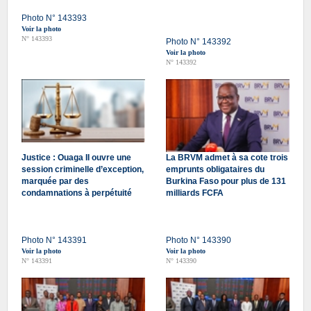
Photo N° 143393
Voir la photo
N° 143393
Photo N° 143392
Voir la photo
N° 143392
Justice : Ouaga II ouvre une
La BRVM admet à sa cote trois
session criminelle d’exception,
emprunts obligataires du
marquée par des
Burkina Faso pour plus de 131
condamnations à perpétuité
milliards FCFA
Photo N° 143391
Photo N° 143390
Voir la photo
Voir la photo
N° 143391
N° 143390