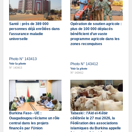
Santé : près de 389 000
Opération de soutien agricole :
personnes déjà enrôlées dans
plus de 100 000 déplacés
l’assurance maladie
bénéficient d’un vaste
universelle
programme agricole dans les
zones reconquises
Photo N° 143413
Voir la photo
Photo N° 143412
N° 143413
Voir la photo
N° 143412
Burkina Faso - UE :
Tabaski : l’Aïd el-Kébir
Ouagadougou réclame un rôle
célébrée le 27 mai 2026, la
central dans les projets
Fédération des associations
financés par l’Union
islamiques du Burkina appelle