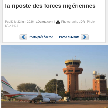
la riposte des forces nigériennes
Publié le 22 juin 2026 |
aOuaga.com
|
Photographe :
DR
| Photo
N˚143418
Photo précédente
Photo suivante