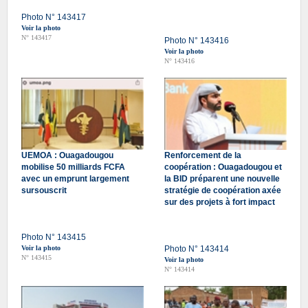
Photo N° 143417
Voir la photo
N° 143417
Photo N° 143416
Voir la photo
N° 143416
UEMOA : Ouagadougou
Renforcement de la
mobilise 50 milliards FCFA
coopération : Ouagadougou et
avec un emprunt largement
la BID préparent une nouvelle
sursouscrit
stratégie de coopération axée
sur des projets à fort impact
Photo N° 143415
Voir la photo
Photo N° 143414
N° 143415
Voir la photo
N° 143414