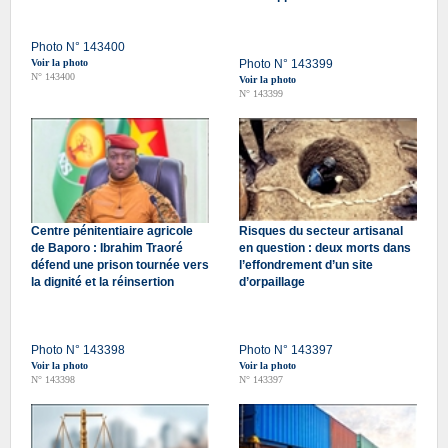
Photo N° 143400
Voir la photo
Photo N° 143399
N° 143400
Voir la photo
N° 143399
Centre pénitentiaire agricole
Risques du secteur artisanal
de Baporo : Ibrahim Traoré
en question : deux morts dans
défend une prison tournée vers
l’effondrement d’un site
la dignité et la réinsertion
d’orpaillage
Photo N° 143398
Photo N° 143397
Voir la photo
Voir la photo
N° 143398
N° 143397