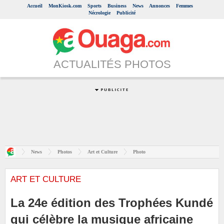
Accueil
MonKiosk.com
Sports
Business
News
Annonces
Femmes
Nécrologie
Publicité
ACTUALITÉS PHOTOS
News
Photos
Art et Culture
Photo
ART ET CULTURE
La 24e édition des Trophées Kundé
qui célèbre la musique africaine