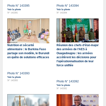
Photo N° 143395
Photo N° 143394
Voir la photo
Voir la photo
N° 143395
N° 143394
Nutrition et sécurité
Réunion des chefs d’état-major
alimentaire : le Burkina Faso
des armées de l’AES à
partage son modèle, le Burundi
Ouagadougou : les armées
en quête de solutions efficaces
accélèrent les décisions pour
l’opérationnalisation de leur
force unifiée
Photo N° 143393
Voir la photo
N° 143393
Photo N° 143392
Voir la photo
N° 143392