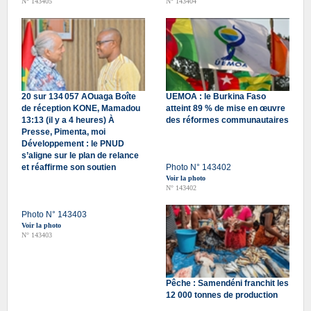
N° 143405
N° 143404
20 sur 134 057 AOuaga Boîte
UEMOA : le Burkina Faso
de réception KONE, Mamadou
atteint 89 % de mise en œuvre
13:13 (il y a 4 heures) À
des réformes communautaires
Presse, Pimenta, moi
Développement : le PNUD
s’aligne sur le plan de relance
et réaffirme son soutien
Photo N° 143402
Voir la photo
N° 143402
Photo N° 143403
Voir la photo
N° 143403
Pêche : Samendéni franchit les
12 000 tonnes de production