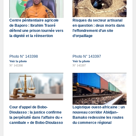
Centre pénitentiaire agricole
Risques du secteur artisanal
de Baporo : Ibrahim Traoré
en question : deux morts dans
défend une prison tournée vers
l’effondrement d’un site
la dignité et la réinsertion
d’orpaillage
Photo N° 143398
Photo N° 143397
Voir la photo
Voir la photo
N° 143398
N° 143397
Cour d’appel de Bobo-
Logistique ouest-africaine : un
Dioulasso : la justice confirme
nouveau corridor Abidjan–
la perpétuité dans l’affaire du «
Bamako redessine les routes
cannibale » de Bobo-Dioulasso
du commerce régional