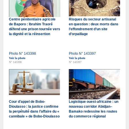
Centre pénitentiaire agricole
Risques du secteur artisanal
de Baporo : Ibrahim Traoré
en question : deux morts dans
défend une prison tournée vers
l’effondrement d’un site
la dignité et la réinsertion
d’orpaillage
Photo N° 143398
Photo N° 143397
Voir la photo
Voir la photo
N° 143398
N° 143397
Cour d’appel de Bobo-
Logistique ouest-africaine : un
Dioulasso : la justice confirme
nouveau corridor Abidjan–
la perpétuité dans l’affaire du «
Bamako redessine les routes
cannibale » de Bobo-Dioulasso
du commerce régional