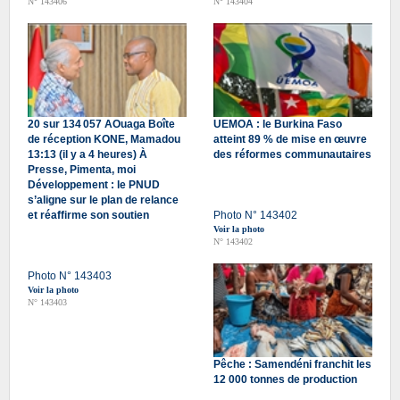
N° 143406
N° 143404
20 sur 134 057 AOuaga Boîte
UEMOA : le Burkina Faso
de réception KONE, Mamadou
atteint 89 % de mise en œuvre
13:13 (il y a 4 heures) À
des réformes communautaires
Presse, Pimenta, moi
Développement : le PNUD
s’aligne sur le plan de relance
et réaffirme son soutien
Photo N° 143402
Voir la photo
N° 143402
Photo N° 143403
Voir la photo
N° 143403
Pêche : Samendéni franchit les
12 000 tonnes de production