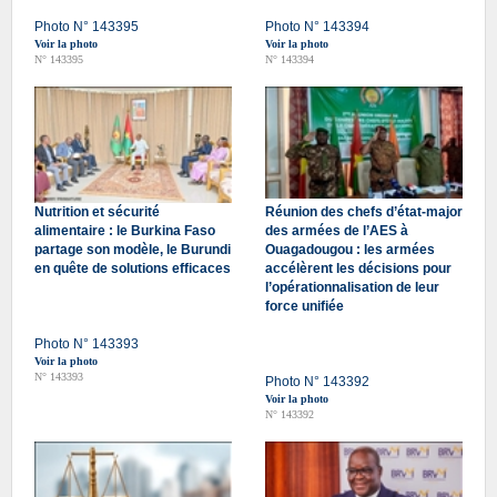
Photo N° 143395
Photo N° 143394
Voir la photo
Voir la photo
N° 143395
N° 143394
Nutrition et sécurité
Réunion des chefs d’état-major
alimentaire : le Burkina Faso
des armées de l’AES à
partage son modèle, le Burundi
Ouagadougou : les armées
en quête de solutions efficaces
accélèrent les décisions pour
l’opérationnalisation de leur
force unifiée
Photo N° 143393
Voir la photo
N° 143393
Photo N° 143392
Voir la photo
N° 143392