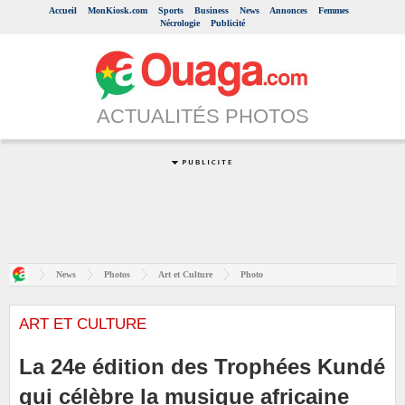
Accueil
MonKiosk.com
Sports
Business
News
Annonces
Femmes
Nécrologie
Publicité
ACTUALITÉS PHOTOS
News
Photos
Art et Culture
Photo
ART ET CULTURE
La 24e édition des Trophées Kundé
qui célèbre la musique africaine