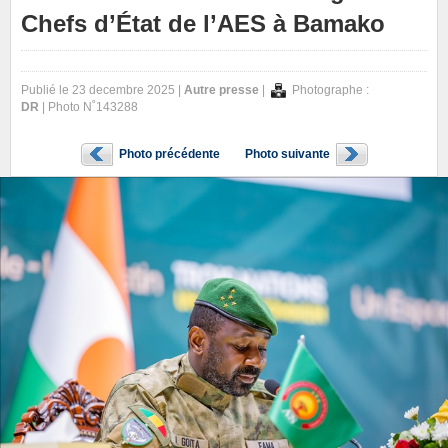
Chefs d’État de l’AES à Bamako
Publié le 23 decembre 2025 |
Autre presse
|
Photographe :
DR
| Photo N˚143288
Photo précédente
Photo suivante