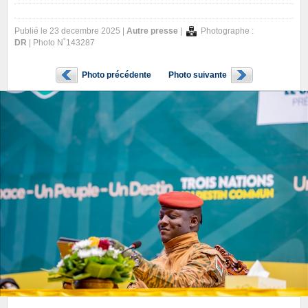
Publié le 23 decembre 2025 |
Autre presse
|
Photographe :
DR
| Photo N˚143287
Photo précédente
Photo suivante