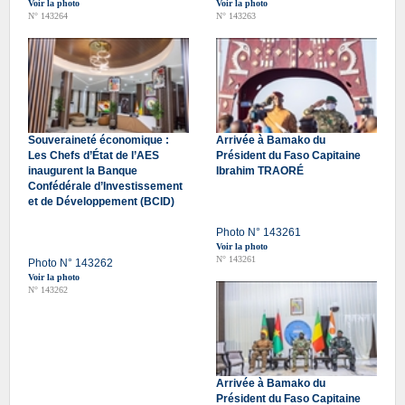
Voir la photo
Voir la photo
N° 143264
N° 143263
Souveraineté économique :
Arrivée à Bamako du
Les Chefs d’État de l’AES
Président du Faso Capitaine
inaugurent la Banque
Ibrahim TRAORÉ
Confédérale d’Investissement
et de Développement (BCID)
Photo N° 143261
Voir la photo
N° 143261
Photo N° 143262
Voir la photo
N° 143262
Arrivée à Bamako du
Président du Faso Capitaine