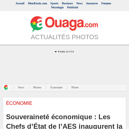
Accueil
MonKiosk.com
Sports
Business
News
Annonces
Femmes
Nécrologie
Publicité
ACTUALITÉS PHOTOS
News
Photos
Économie
Photo
ÉCONOMIE
Souveraineté économique : Les
Chefs d’État de l’AES inaugurent la