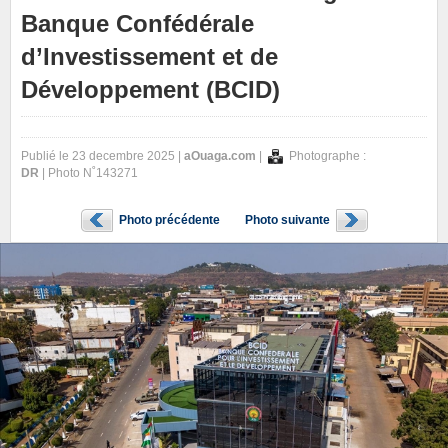
Banque Confédérale
d’Investissement et de
Développement (BCID)
Publié le 23 decembre 2025 |
aOuaga.com
|
Photographe :
DR
| Photo N˚143271
Photo précédente
Photo suivante