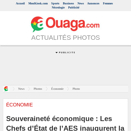
Accueil
MonKiosk.com
Sports
Business
News
Annonces
Femmes
Nécrologie
Publicité
ACTUALITÉS PHOTOS
News
Photos
Économie
Photo
ÉCONOMIE
Souveraineté économique : Les
Chefs d’État de l’AES inaugurent la