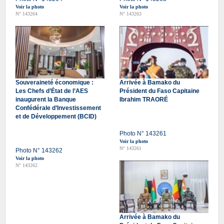
Voir la photo
Voir la photo
N° 143264
N° 143263
Souveraineté économique :
Arrivée à Bamako du
Les Chefs d’État de l’AES
Président du Faso Capitaine
inaugurent la Banque
Ibrahim TRAORÉ
Confédérale d’Investissement
et de Développement (BCID)
Photo N° 143261
Voir la photo
N° 143261
Photo N° 143262
Voir la photo
N° 143262
Arrivée à Bamako du