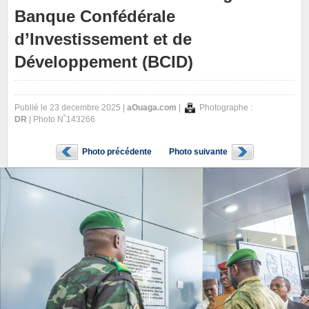
Banque Confédérale
d’Investissement et de
Développement (BCID)
Publié le 23 decembre 2025 |
aOuaga.com
|
Photographe :
DR
| Photo N˚143266
Photo précédente
Photo suivante