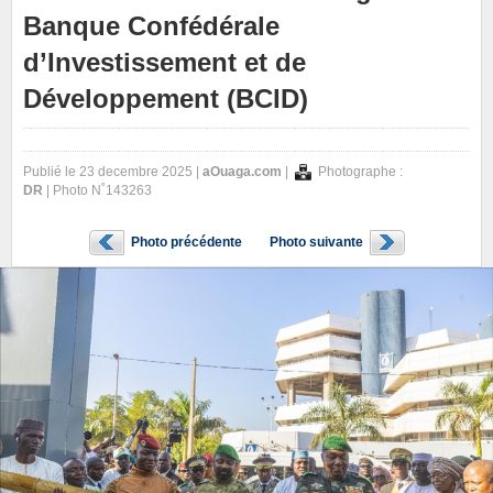
Banque Confédérale
d’Investissement et de
Développement (BCID)
Publié le 23 decembre 2025 |
aOuaga.com
|
Photographe :
DR
| Photo N˚143263
Photo précédente
Photo suivante