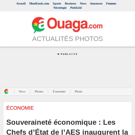
Accueil
MonKiosk.com
Sports
Business
News
Annonces
Femmes
Nécrologie
Publicité
ACTUALITÉS PHOTOS
News
Photos
Économie
Photo
ÉCONOMIE
Souveraineté économique : Les
Chefs d’État de l’AES inaugurent la