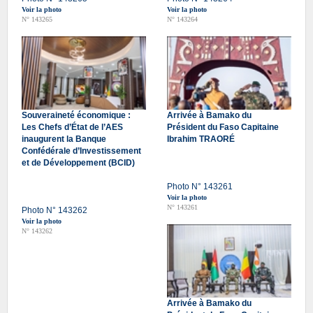
Voir la photo
Voir la photo
N° 143265
N° 143264
Souveraineté économique :
Arrivée à Bamako du
Les Chefs d’État de l’AES
Président du Faso Capitaine
inaugurent la Banque
Ibrahim TRAORÉ
Confédérale d’Investissement
et de Développement (BCID)
Photo N° 143261
Voir la photo
N° 143261
Photo N° 143262
Voir la photo
N° 143262
Arrivée à Bamako du