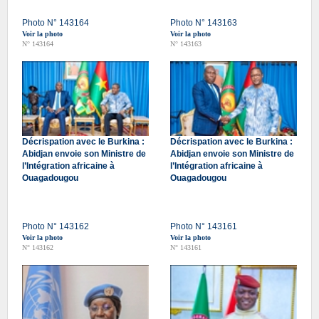
Photo N° 143164
Photo N° 143163
Voir la photo
Voir la photo
N° 143164
N° 143163
Décrispation avec le Burkina :
Décrispation avec le Burkina :
Abidjan envoie son Ministre de
Abidjan envoie son Ministre de
l’Intégration africaine à
l’Intégration africaine à
Ouagadougou
Ouagadougou
Photo N° 143162
Photo N° 143161
Voir la photo
Voir la photo
N° 143162
N° 143161