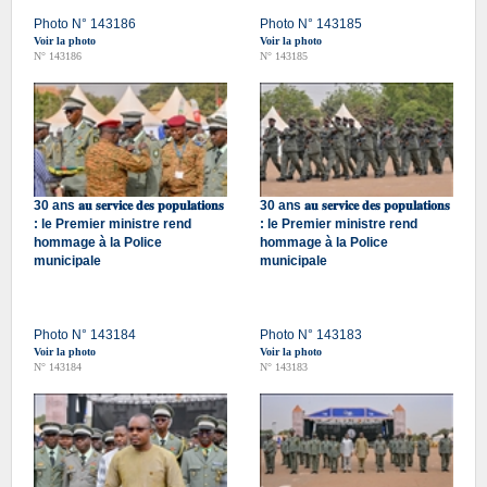
Photo N° 143186
Photo N° 143185
Voir la photo
Voir la photo
N° 143186
N° 143185
30 ans 𝐚𝐮 𝐬𝐞𝐫𝐯𝐢𝐜𝐞 𝐝𝐞𝐬 𝐩𝐨𝐩𝐮𝐥𝐚𝐭𝐢𝐨𝐧𝐬
30 ans 𝐚𝐮 𝐬𝐞𝐫𝐯𝐢𝐜𝐞 𝐝𝐞𝐬 𝐩𝐨𝐩𝐮𝐥𝐚𝐭𝐢𝐨𝐧𝐬
: le Premier ministre rend
: le Premier ministre rend
hommage à la Police
hommage à la Police
municipale
municipale
Photo N° 143184
Photo N° 143183
Voir la photo
Voir la photo
N° 143184
N° 143183