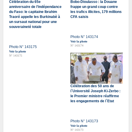
Célébration du 65e
Bobo-Dioulasso : la Douane
anniversaire de l’indépendance
frappe un grand coup contre
du Faso: le capitaine Ibrahim
les trafics illicites, 179 millions
Traoré appelle les Burkinabè à
CFA saisis
un sursaut national pour une
souveraineté totale
Photo N° 143174
Voir la photo
N° 143174
Photo N° 143175
Voir la photo
N° 143175
Célébration des 50 ans de
l`Université Joseph Ki-Zerbo :
le Premier ministre réaffirme
les engagements de l`Etat
Photo N° 143173
Voir la photo
N° 143173