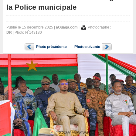
la Police municipale
Publié le 15 decembre 2025 |
aOuaga.com
|
Photographe :
DR
| Photo N˚143180
Photo précédente
Photo suivante