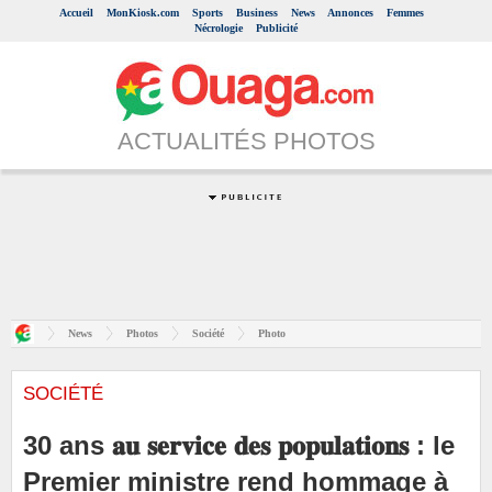
Accueil
MonKiosk.com
Sports
Business
News
Annonces
Femmes
Nécrologie
Publicité
ACTUALITÉS PHOTOS
News
Photos
Société
Photo
SOCIÉTÉ
30 ans 𝐚𝐮 𝐬𝐞𝐫𝐯𝐢𝐜𝐞 𝐝𝐞𝐬 𝐩𝐨𝐩𝐮𝐥𝐚𝐭𝐢𝐨𝐧𝐬 : le
Premier ministre rend hommage à