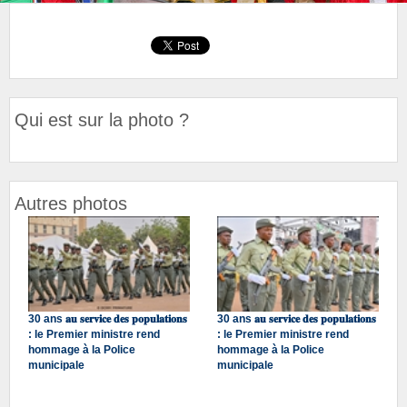
Qui est sur la photo ?
Autres photos
30 ans 𝐚𝐮 𝐬𝐞𝐫𝐯𝐢𝐜𝐞 𝐝𝐞𝐬 𝐩𝐨𝐩𝐮𝐥𝐚𝐭𝐢𝐨𝐧𝐬
30 ans 𝐚𝐮 𝐬𝐞𝐫𝐯𝐢𝐜𝐞 𝐝𝐞𝐬 𝐩𝐨𝐩𝐮𝐥𝐚𝐭𝐢𝐨𝐧𝐬
: le Premier ministre rend
: le Premier ministre rend
hommage à la Police
hommage à la Police
municipale
municipale