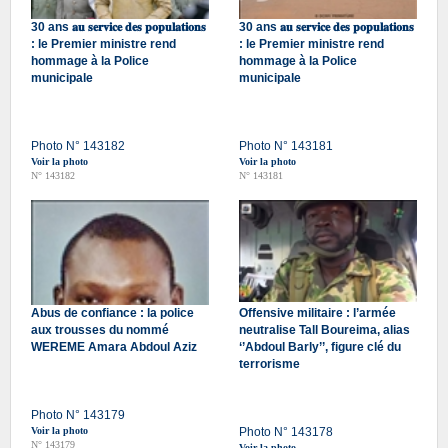
30 ans 𝐚𝐮 𝐬𝐞𝐫𝐯𝐢𝐜𝐞 𝐝𝐞𝐬 𝐩𝐨𝐩𝐮𝐥𝐚𝐭𝐢𝐨𝐧𝐬
30 ans 𝐚𝐮 𝐬𝐞𝐫𝐯𝐢𝐜𝐞 𝐝𝐞𝐬 𝐩𝐨𝐩𝐮𝐥𝐚𝐭𝐢𝐨𝐧𝐬
: le Premier ministre rend
: le Premier ministre rend
hommage à la Police
hommage à la Police
municipale
municipale
Photo N° 143182
Photo N° 143181
Voir la photo
Voir la photo
N° 143182
N° 143181
Abus de confiance : la police
Offensive militaire : l’armée
aux trousses du nommé
neutralise Tall Boureima, alias
WEREME Amara Abdoul Aziz
‘’Abdoul Barly’’, figure clé du
terrorisme
Photo N° 143179
Voir la photo
Photo N° 143178
N° 143179
Voir la photo