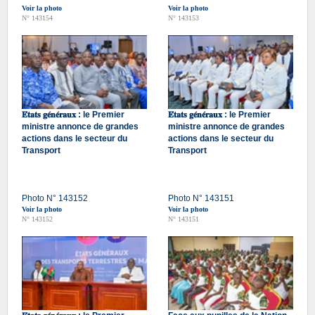
Voir la photo
Voir la photo
N° 143154
N° 143153
𝐄́𝐭𝐚𝐭𝐬 𝐠𝐞́𝐧𝐞́𝐫𝐚𝐮𝐱 : le Premier
𝐄́𝐭𝐚𝐭𝐬 𝐠𝐞́𝐧𝐞́𝐫𝐚𝐮𝐱 : le Premier
ministre annonce de grandes
ministre annonce de grandes
actions dans le secteur du
actions dans le secteur du
Transport
Transport
Photo N° 143152
Photo N° 143151
Voir la photo
Voir la photo
N° 143152
N° 143151