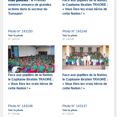
𝐄́𝐭𝐚𝐭𝐬 𝐠𝐞́𝐧𝐞́𝐫𝐚𝐮𝐱 : le Premier
Face aux pupilles de la Nation,
ministre annonce de grandes
le Capitaine Ibrahim TRAORÉ :
actions dans le secteur du
« Vous êtes les vrais héros de
Transport
cette Nation ! »
Photo N° 143150
Photo N° 143149
Voir la photo
Voir la photo
N° 143150
N° 143149
Face aux pupilles de la Nation,
Face aux pupilles de la Nation,
le Capitaine Ibrahim TRAORÉ :
le Capitaine Ibrahim TRAORÉ :
« Vous êtes les vrais héros de
« Vous êtes les vrais héros de
cette Nation ! »
cette Nation ! »
Photo N° 143148
Photo N° 143147
Voir la photo
Voir la photo
N° 143148
N° 143147