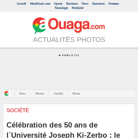
Accueil
MonKiosk.com
Sports
Business
News
Annonces
Femmes
Nécrologie
Publicité
ACTUALITÉS PHOTOS
News
Photos
Société
Photo
SOCIÉTÉ
Célébration des 50 ans de
l`Université Joseph Ki-Zerbo : le