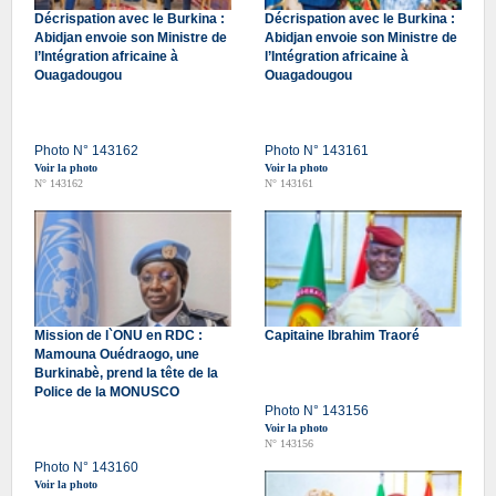
Décrispation avec le Burkina :
Décrispation avec le Burkina :
Abidjan envoie son Ministre de
Abidjan envoie son Ministre de
l’Intégration africaine à
l’Intégration africaine à
Ouagadougou
Ouagadougou
Photo N° 143162
Photo N° 143161
Voir la photo
Voir la photo
N° 143162
N° 143161
Mission de l`ONU en RDC :
Capitaine Ibrahim Traoré
Mamouna Ouédraogo, une
Burkinabè, prend la tête de la
Police de la MONUSCO
Photo N° 143156
Voir la photo
N° 143156
Photo N° 143160
Voir la photo