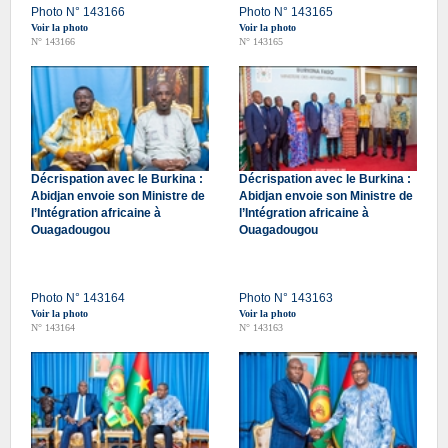
Photo N° 143166
Photo N° 143165
Voir la photo
Voir la photo
N° 143166
N° 143165
Décrispation avec le Burkina :
Décrispation avec le Burkina :
Abidjan envoie son Ministre de
Abidjan envoie son Ministre de
l’Intégration africaine à
l’Intégration africaine à
Ouagadougou
Ouagadougou
Photo N° 143164
Photo N° 143163
Voir la photo
Voir la photo
N° 143164
N° 143163