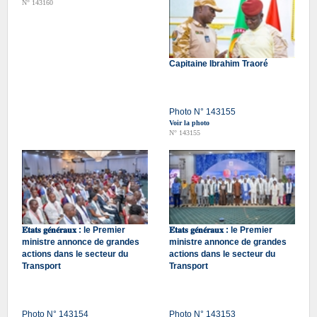
N° 143160
Capitaine Ibrahim Traoré
Photo N° 143155
Voir la photo
N° 143155
𝐄́𝐭𝐚𝐭𝐬 𝐠𝐞́𝐧𝐞́𝐫𝐚𝐮𝐱 : le Premier
𝐄́𝐭𝐚𝐭𝐬 𝐠𝐞́𝐧𝐞́𝐫𝐚𝐮𝐱 : le Premier
ministre annonce de grandes
ministre annonce de grandes
actions dans le secteur du
actions dans le secteur du
Transport
Transport
Photo N° 143154
Photo N° 143153