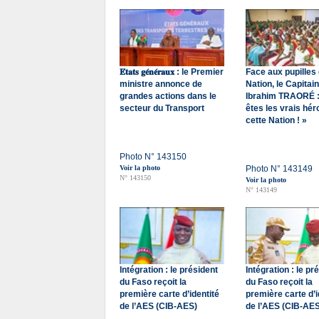
𝐄́𝐭𝐚𝐭𝐬 𝐠𝐞́𝐧𝐞́𝐫𝐚𝐮𝐱 : le Premier
Face aux pupilles 
ministre annonce de
Nation, le Capitai
grandes actions dans le
Ibrahim TRAORÉ :
secteur du Transport
êtes les vrais hér
cette Nation ! »
Photo N° 143150
Voir la photo
Photo N° 143149
N° 143150
Voir la photo
N° 143149
Intégration : le président
Intégration : le pr
du Faso reçoit la
du Faso reçoit la
première carte d’identité
première carte d’i
de l’AES (CIB-AES)
de l’AES (CIB-AES