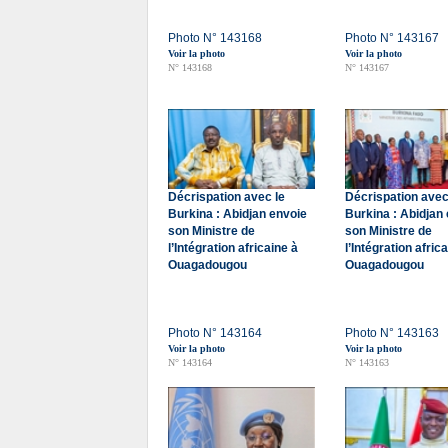
Photo N° 143168
Photo N° 143167
Voir la photo
Voir la photo
N° 143168
N° 143167
Décrispation avec le
Décrispation avec
Burkina : Abidjan envoie
Burkina : Abidjan
son Ministre de
son Ministre de
l’Intégration africaine à
l’Intégration afric
Ouagadougou
Ouagadougou
Photo N° 143164
Photo N° 143163
Voir la photo
Voir la photo
N° 143164
N° 143163