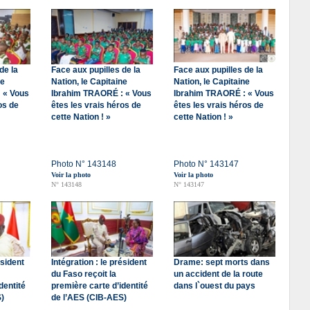
de la
Face aux pupilles de la
Face aux pupilles de la
ne
Nation, le Capitaine
Nation, le Capitaine
 « Vous
Ibrahim TRAORÉ : « Vous
Ibrahim TRAORÉ : « Vous
os de
êtes les vrais héros de
êtes les vrais héros de
cette Nation ! »
cette Nation ! »
Photo N° 143148
Photo N° 143147
Voir la photo
Voir la photo
N° 143148
N° 143147
ésident
Intégration : le président
Drame: sept morts dans
du Faso reçoit la
un accident de la route
dentité
première carte d’identité
dans l`ouest du pays
)
de l’AES (CIB-AES)