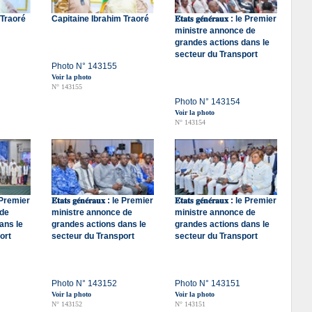
 Traoré
Capitaine Ibrahim Traoré
𝐄́𝐭𝐚𝐭𝐬 𝐠𝐞́𝐧𝐞́𝐫𝐚𝐮𝐱 : le Premier
ministre annonce de
grandes actions dans le
secteur du Transport
Photo N° 143155
Voir la photo
N° 143155
Photo N° 143154
Voir la photo
N° 143154
 : le Premier
𝐄́𝐭𝐚𝐭𝐬 𝐠𝐞́𝐧𝐞́𝐫𝐚𝐮𝐱 : le Premier
𝐄́𝐭𝐚𝐭𝐬 𝐠𝐞́𝐧𝐞́𝐫𝐚𝐮𝐱 : le Premier
 de
ministre annonce de
ministre annonce de
ans le
grandes actions dans le
grandes actions dans le
ort
secteur du Transport
secteur du Transport
Photo N° 143152
Photo N° 143151
Voir la photo
Voir la photo
N° 143152
N° 143151