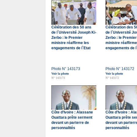
Célébration des 50 ans
Célébration des 5
de l`Université Joseph Ki-
de l`Université Jo
Zerbo : le Premier
Zerbo : le Premier
ministre réaffirme les
ministre réaffirme
engagements de l`Etat
engagements de l
Photo N° 143173
Photo N° 143172
Voir la photo
Voir la photo
N° 143173
N° 143172
Côte d’Ivoire : Alassane
Côte d’Ivoire : Al
Ouattara prête serment
Ouattara prête s
devant un parterre de
devant un parterr
personnalités
personnalités