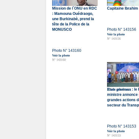
Mission de l`ONU en RDC
Capitaine Ibrahim
: Mamouna Ouédraogo,
une Burkinabè, prend la
tête de la Police de la
MONUSCO
Photo N° 143156
Voir la photo
N° 143156
Photo N° 143160
Voir la photo
N° 143160
𝐄́𝐭𝐚𝐭𝐬 𝐠𝐞́𝐧𝐞́𝐫𝐚𝐮𝐱
ministre annonce
grandes actions d
secteur du Transp
Photo N° 143153
Voir la photo
N° 143153