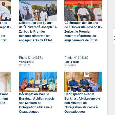
0 ans
Célébration des 50 ans
Célébration des 50 ans
seph Ki-
de l`Université Joseph Ki-
de l`Université Joseph Ki-
Zerbo : le Premier
Zerbo : le Premier
 les
ministre réaffirme les
ministre réaffirme les
`Etat
engagements de l`Etat
engagements de l`Etat
Photo N° 143171
Photo N° 143169
Voir la photo
Voir la photo
N° 143171
N° 143169
assane
Décrispation avec le
Décrispation avec le
erment
Burkina : Abidjan envoie
Burkina : Abidjan envoie
e de
son Ministre de
son Ministre de
l’Intégration africaine à
l’Intégration africaine à
Ouagadougou
Ouagadougou