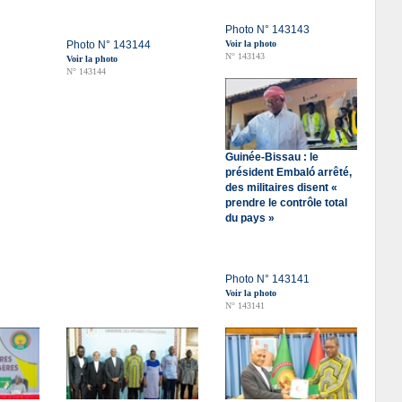
Photo N° 143143
Photo N° 143144
Voir la photo
N° 143143
Voir la photo
N° 143144
Guinée-Bissau : le
président Embaló arrêté,
des militaires disent «
prendre le contrôle total
du pays »
Photo N° 143141
Voir la photo
N° 143141