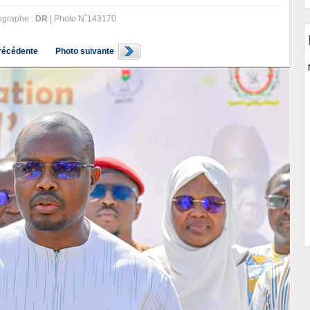
graphe :
DR
| Photo N˚143170
récédente
Photo suivante