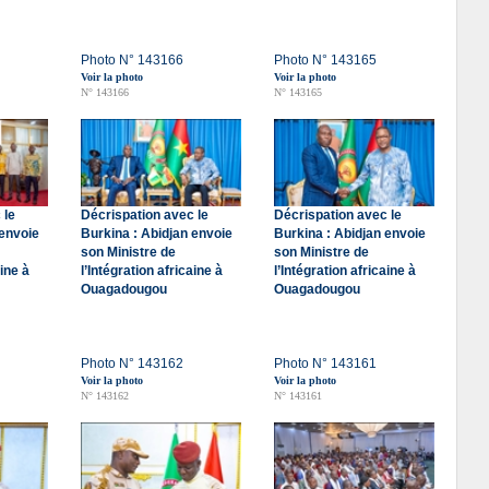
Photo N° 143166
Photo N° 143165
Voir la photo
Voir la photo
N° 143166
N° 143165
 le
Décrispation avec le
Décrispation avec le
 envoie
Burkina : Abidjan envoie
Burkina : Abidjan envoie
son Ministre de
son Ministre de
aine à
l’Intégration africaine à
l’Intégration africaine à
Ouagadougou
Ouagadougou
Photo N° 143162
Photo N° 143161
Voir la photo
Voir la photo
N° 143162
N° 143161