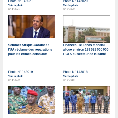
Photo N° 143021
Photo N° 143020
Voir la photo
Voir la photo
N° 143021
N° 143020
Sommet Afrique-Caraïbes :
Finances : le Fonds mondial
l’UA réclame des réparations
alloue environ 139 529 000 000
pour les crimes coloniaux
F CFA au secteur de la santé
Photo N° 143019
Photo N° 143018
Voir la photo
Voir la photo
N° 143019
N° 143018