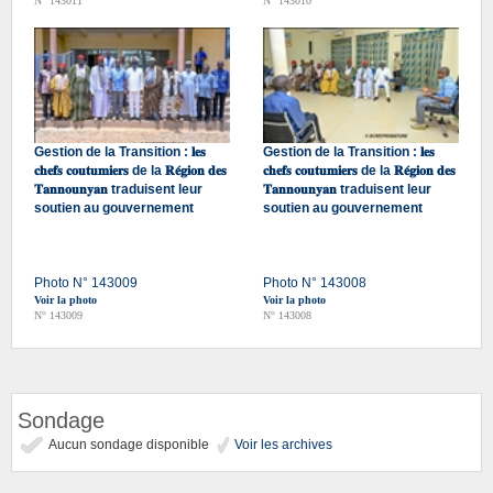
N° 143011
N° 143010
Gestion de la Transition : 𝐥𝐞𝐬
Gestion de la Transition : 𝐥𝐞𝐬
𝐜𝐡𝐞𝐟𝐬 𝐜𝐨𝐮𝐭𝐮𝐦𝐢𝐞𝐫𝐬 de la 𝐑𝐞́𝐠𝐢𝐨𝐧 𝐝𝐞𝐬
𝐜𝐡𝐞𝐟𝐬 𝐜𝐨𝐮𝐭𝐮𝐦𝐢𝐞𝐫𝐬 de la 𝐑𝐞́𝐠𝐢𝐨𝐧 𝐝𝐞𝐬
𝐓𝐚𝐧𝐧𝐨𝐮𝐧𝐲𝐚𝐧 traduisent leur
𝐓𝐚𝐧𝐧𝐨𝐮𝐧𝐲𝐚𝐧 traduisent leur
soutien au gouvernement
soutien au gouvernement
Photo N° 143009
Photo N° 143008
Voir la photo
Voir la photo
N° 143009
N° 143008
Sondage
Aucun sondage disponible
Voir les archives