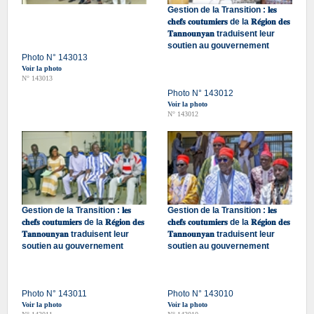
Gestion de la Transition : 𝐥𝐞𝐬
𝐜𝐡𝐞𝐟𝐬 𝐜𝐨𝐮𝐭𝐮𝐦𝐢𝐞𝐫𝐬 de la 𝐑𝐞́𝐠𝐢𝐨𝐧 𝐝𝐞𝐬
𝐓𝐚𝐧𝐧𝐨𝐮𝐧𝐲𝐚𝐧 traduisent leur
soutien au gouvernement
Photo N° 143013
Voir la photo
N° 143013
Photo N° 143012
Voir la photo
N° 143012
Gestion de la Transition : 𝐥𝐞𝐬
Gestion de la Transition : 𝐥𝐞𝐬
𝐜𝐡𝐞𝐟𝐬 𝐜𝐨𝐮𝐭𝐮𝐦𝐢𝐞𝐫𝐬 de la 𝐑𝐞́𝐠𝐢𝐨𝐧 𝐝𝐞𝐬
𝐜𝐡𝐞𝐟𝐬 𝐜𝐨𝐮𝐭𝐮𝐦𝐢𝐞𝐫𝐬 de la 𝐑𝐞́𝐠𝐢𝐨𝐧 𝐝𝐞𝐬
𝐓𝐚𝐧𝐧𝐨𝐮𝐧𝐲𝐚𝐧 traduisent leur
𝐓𝐚𝐧𝐧𝐨𝐮𝐧𝐲𝐚𝐧 traduisent leur
soutien au gouvernement
soutien au gouvernement
Photo N° 143011
Photo N° 143010
Voir la photo
Voir la photo