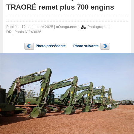
TRAORÉ remet plus 700 engins
Publié le 12 septembre 2025 |
aOuaga.com
|
Photographe :
DR
| Photo N˚143036
Photo précédente
Photo suivante