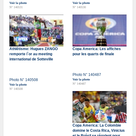
Voir la photo
Voir la photo
N° 140531
N° 140530
Athlétisme: Hugues ZANGO
Copa America: Les affiches
remporte l`or au meeting
pour les quarts de finale
international de Sotteville
Photo N° 140487
Photo N° 140508
Voir la photo
N° 140487
Voir la photo
N° 140508
Copa America: La Colombie
domine le Costa Rica, Vinicius
et le Brésil se régalent pour