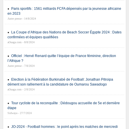
Paris sportifs : 1561 milliards FCFA dépensés par la jeunesse africaine
en 2023
Autre presse - 14/8/2024
La Coupe d’Afrique des Nations de Beach Soccer Égypte 2024 : Dates
confirmées et équipes qualifiées
aOuaga.com - 8/8/2024
Officiel : Hervé Renard quitte l’équipe de France féminine, direction
l’Afrique ?
Autre presse - 7/8/2024
Election à la Fédération Burkinabé de Football: Jonathan Pitroipa
dément son ralliement à la candidature de Oumarou Sawadogo
aOuaga.com - 2/8/2024
Tour cycliste de la reconquête : Dédougou accueille de 5e et dernière
étape
Sidwaya - 27/7/2024
JO-2024 - Football hommes : le point après les matches de mercredi