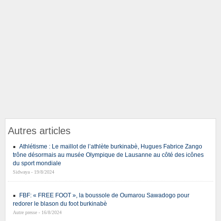
Autres articles
Athlétisme : Le maillot de l’athlète burkinabè, Hugues Fabrice Zango
trône désormais au musée Olympique de Lausanne au côté des icônes
du sport mondiale
Sidwaya - 19/8/2024
FBF: « FREE FOOT », la boussole de Oumarou Sawadogo pour
redorer le blason du foot burkinabè
Autre presse - 16/8/2024