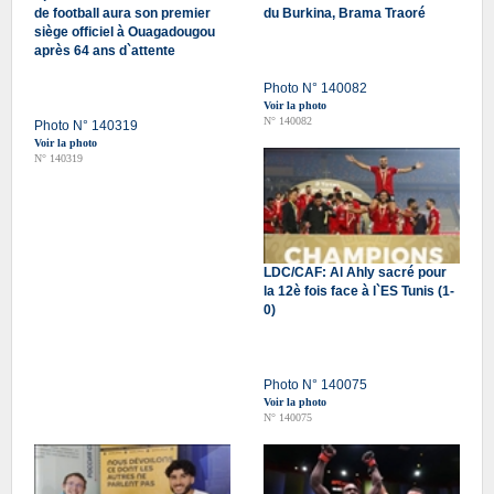
de football aura son premier
du Burkina, Brama Traoré
siège officiel à Ouagadougou
après 64 ans d`attente
Photo N° 140082
Voir la photo
N° 140082
Photo N° 140319
Voir la photo
N° 140319
LDC/CAF: Al Ahly sacré pour
la 12è fois face à l`ES Tunis (1-
0)
Photo N° 140075
Voir la photo
N° 140075