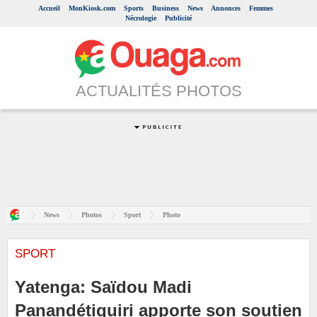
Accueil
MonKiosk.com
Sports
Business
News
Annonces
Femmes
Nécrologie
Publicité
ACTUALITÉS PHOTOS
News
Photos
Sport
Photo
SPORT
Yatenga: Saïdou Madi
Panandétiguiri apporte son soutien