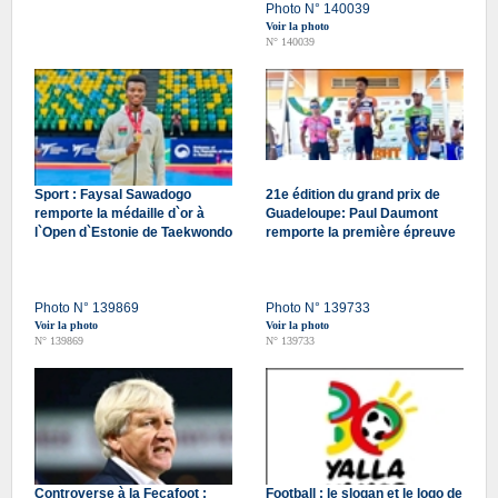
Photo N° 140039
Voir la photo
N° 140039
Sport : Faysal Sawadogo
21e édition du grand prix de
remporte la médaille d`or à
Guadeloupe: Paul Daumont
l`Open d`Estonie de Taekwondo
remporte la première épreuve
Photo N° 139869
Photo N° 139733
Voir la photo
Voir la photo
N° 139869
N° 139733
Controverse à la Fecafoot :
Football : le slogan et le logo de