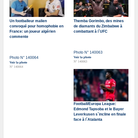
Un footballeur malien
Themba Gorimbo, des mines
convoqué pour homophobie en
de diamants du Zimbabwe à
France: un joueur algérien
combattant à l`UFC
commente
Photo N° 140063
Photo N° 140064
Voir la photo
N° 140063
Voir la photo
N° 140064
Football/Europa League:
Edmond Tapsoba et le Bayer
Leverkusen s`incline en finale
face à l`Atalanta