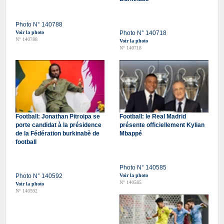
Photo N° 140788
Voir la photo
Photo N° 140718
N° 140788
Voir la photo
N° 140718
Football: Jonathan Pitroipa se
Football: le Real Madrid
porte candidat à la présidence
présente officiellement Kylian
de la Fédération burkinabè de
Mbappé
football
Photo N° 140585
Photo N° 140592
Voir la photo
N° 140585
Voir la photo
N° 140592