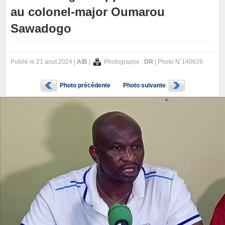
au colonel-major Oumarou
Sawadogo
Publié le 21 aout 2024 |
AIB
|
Photographe :
DR
| Photo N˚140828
Photo précédente
Photo suivante