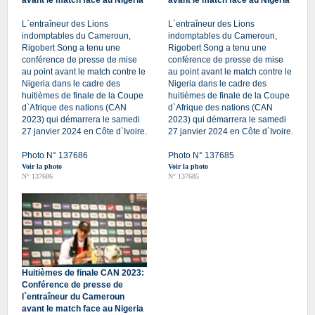
avant le match face au Nigeria
avant le match face au Nigeria
L`entraîneur des Lions
L`entraîneur des Lions
indomptables du Cameroun,
indomptables du Cameroun,
Rigobert Song a tenu une
Rigobert Song a tenu une
conférence de presse de mise
conférence de presse de mise
au point avant le match contre le
au point avant le match contre le
Nigeria dans le cadre des
Nigeria dans le cadre des
huitièmes de finale de la Coupe
huitièmes de finale de la Coupe
d`Afrique des nations (CAN
d`Afrique des nations (CAN
2023) qui démarrera le samedi
2023) qui démarrera le samedi
27 janvier 2024 en Côte d`Ivoire.
27 janvier 2024 en Côte d`Ivoire.
Photo N° 137686
Photo N° 137685
Voir la photo
Voir la photo
N° 137686
N° 137685
Huitièmes de finale CAN 2023:
Conférence de presse de
l`entraîneur du Cameroun
avant le match face au Nigeria