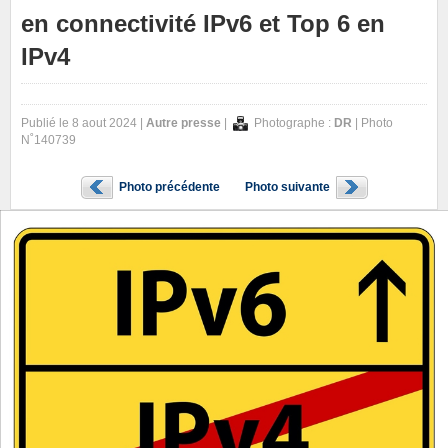
en connectivité IPv6 et Top 6 en
IPv4
Publié le 8 aout 2024 |
Autre presse
|
Photographe :
DR
| Photo
N˚140739
Photo précédente
Photo suivante