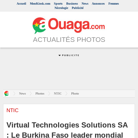
Accueil
MonKiosk.com
Sports
Business
News
Annonces
Femmes
Nécrologie
Publicité
ACTUALITÉS PHOTOS
News
Photos
NTIC
Photo
NTIC
Virtual Technologies Solutions SA
: Le Burkina Faso leader mondial