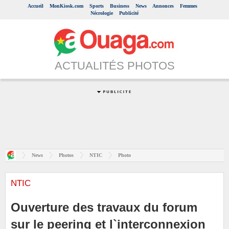
Accueil
MonKiosk.com
Sports
Business
News
Annonces
Femmes
Nécrologie
Publicité
ACTUALITÉS PHOTOS
News
Photos
NTIC
Photo
NTIC
Ouverture des travaux du forum
sur le peering et l`interconnexion