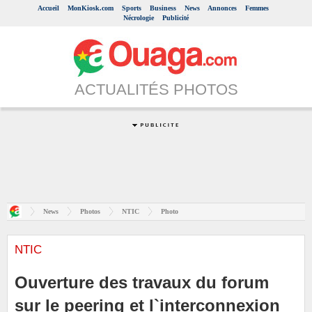
Accueil
MonKiosk.com
Sports
Business
News
Annonces
Femmes
Nécrologie
Publicité
ACTUALITÉS PHOTOS
News
Photos
NTIC
Photo
NTIC
Ouverture des travaux du forum
sur le peering et l`interconnexion