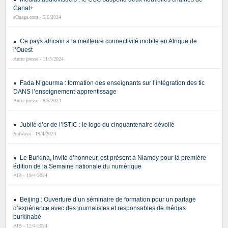
Canal+
aOuaga.com - 5/6/2024
Ce pays africain a la meilleure connectivité mobile en Afrique de
l’Ouest
Autre presse - 11/5/2024
Fada N’gourma : formation des enseignants sur l’intégration des tic
DANS l’enseignement-apprentissage
Autre presse - 8/5/2024
Jubilé d’or de l’ISTIC : le logo du cinquantenaire dévoilé
Sidwaya - 19/4/2024
Le Burkina, invité d’honneur, est présent à Niamey pour la première
édition de la Semaine nationale du numérique
AIB - 19/4/2024
Beijing : Ouverture d’un séminaire de formation pour un partage
d’expérience avec des journalistes et responsables de médias
burkinabè
AIB - 12/4/2024