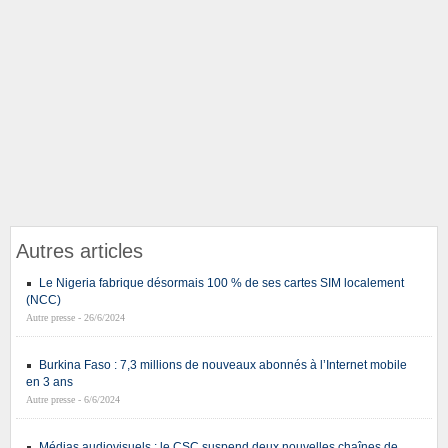
Autres articles
Le Nigeria fabrique désormais 100 % de ses cartes SIM localement
(NCC)
Autre presse - 26/6/2024
Burkina Faso : 7,3 millions de nouveaux abonnés à l’Internet mobile
en 3 ans
Autre presse - 6/6/2024
Médias audiovisuels : le CSC suspend deux nouvelles chaînes de