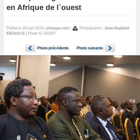
en Afrique de l`ouest
Publié le 26 juin 2024 |
aOuaga.com
|
Photographe :
Jean-Baptiste
EBOUCLE
| Photo N˚140397
Photo précédente
Photo suivante