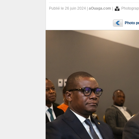
Publié le 26 juin 2024 |
aOuaga.com
|
Photograp
Photo p