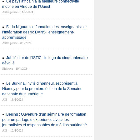
Ce pays africain a la meilleure connectivité
mobile en Afrique de l’Ouest
Autre presse - 11/5/2024
Fada N’gourma : formation des enseignants sur
l’intégration des tic DANS l’enseignement-
apprentissage
Autre presse - 8/5/2024
Jubilé d’or de l’ISTIC : le logo du cinquantenaire
dévoilé
Sidwaya - 19/4/2024
Le Burkina, invité d’honneur, est présent à
Niamey pour la première édition de la Semaine
nationale du numérique
AIB - 19/4/2024
Beijing : Ouverture d’un séminaire de formation
pour un partage d’expérience avec des
journalistes et responsables de médias burkinabè
AIB - 12/4/2024