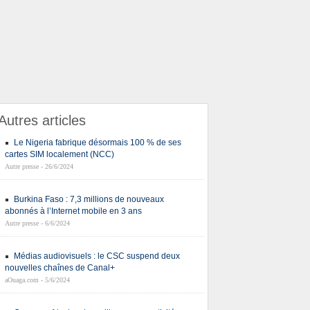
Autres articles
Le Nigeria fabrique désormais 100 % de ses
cartes SIM localement (NCC)
Autre presse - 26/6/2024
Burkina Faso : 7,3 millions de nouveaux
abonnés à l’Internet mobile en 3 ans
Autre presse - 6/6/2024
Médias audiovisuels : le CSC suspend deux
nouvelles chaînes de Canal+
aOuaga.com - 5/6/2024