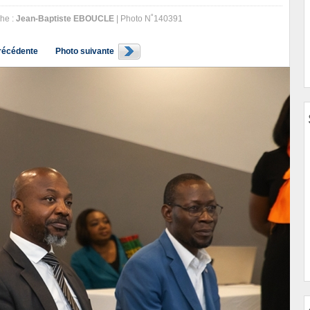
he :
Jean-Baptiste EBOUCLE
| Photo N˚140391
récédente
Photo suivante