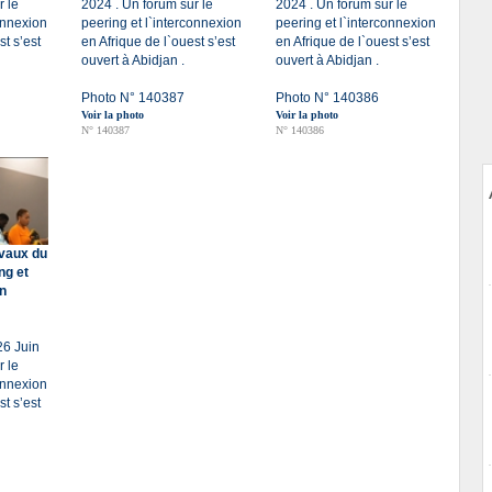
r le
2024 . Un forum sur le
2024 . Un forum sur le
onnexion
peering et l`interconnexion
peering et l`interconnexion
st s’est
en Afrique de l`ouest s’est
en Afrique de l`ouest s’est
ouvert à Abidjan .
ouvert à Abidjan .
Photo N° 140387
Photo N° 140386
Voir la photo
Voir la photo
N° 140387
N° 140386
avaux du
ng et
en
26 Juin
r le
onnexion
st s’est