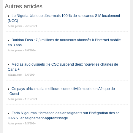
Autres articles
Le Nigeria fabrique désormais 100 % de ses cartes SIM localement
(NCC)
Autre presse - 26/6/2024
Burkina Faso : 7,3 millions de nouveaux abonnés à l’Internet mobile
en 3 ans
Autre presse - 6/6/2024
Médias audiovisuels : le CSC suspend deux nouvelles chaînes de
Canal+
aOuaga.com - 5/6/2024
Ce pays africain a la meilleure connectivité mobile en Afrique de
l’Ouest
Autre presse - 11/5/2024
Fada N’gourma : formation des enseignants sur l’intégration des tic
DANS l’enseignement-apprentissage
Autre presse - 8/5/2024