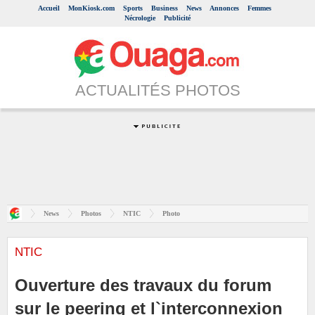
Accueil
MonKiosk.com
Sports
Business
News
Annonces
Femmes
Nécrologie
Publicité
ACTUALITÉS PHOTOS
News
Photos
NTIC
Photo
NTIC
Ouverture des travaux du forum
sur le peering et l`interconnexion