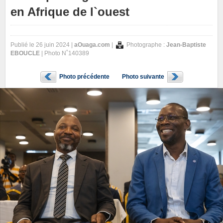
en Afrique de l`ouest
Publié le 26 juin 2024 |
aOuaga.com
|
Photographe :
Jean-Baptiste
EBOUCLE
| Photo N˚140389
Photo précédente
Photo suivante