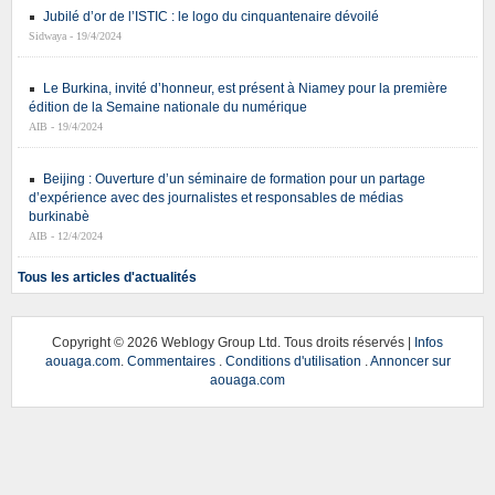
Jubilé d’or de l’ISTIC : le logo du cinquantenaire dévoilé
Sidwaya - 19/4/2024
Le Burkina, invité d’honneur, est présent à Niamey pour la première
édition de la Semaine nationale du numérique
AIB - 19/4/2024
Beijing : Ouverture d’un séminaire de formation pour un partage
d’expérience avec des journalistes et responsables de médias
burkinabè
AIB - 12/4/2024
Tous les articles d'actualités
Copyright ©
2026 Weblogy Group Ltd. Tous droits réservés |
Infos
aouaga.com
.
Commentaires
.
Conditions d'utilisation
.
Annoncer sur
aouaga.com