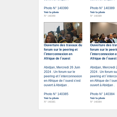
Photo N° 140390
Photo N° 140389
Voir la photo
Voir la photo
N° 140390
N° 140389
Ouverture des travaux du
Ouverture des tr
forum sur le peering et
forum sur le peeri
l`interconnexion en
l`interconnexion 
Afrique de l`ouest
Afrique de l`ouest
Abidjan, Mercredi 26 Juin
Abidjan, Mercredi 
2024 . Un forum sur le
2024 . Un forum su
peering et l`interconnexion
peering et l`interc
en Afrique de l`ouest s’est
en Afrique de l`oue
ouvert à Abidjan .
ouvert à Abidjan .
Photo N° 140385
Photo N° 140384
Voir la photo
Voir la photo
N° 140385
N° 140384