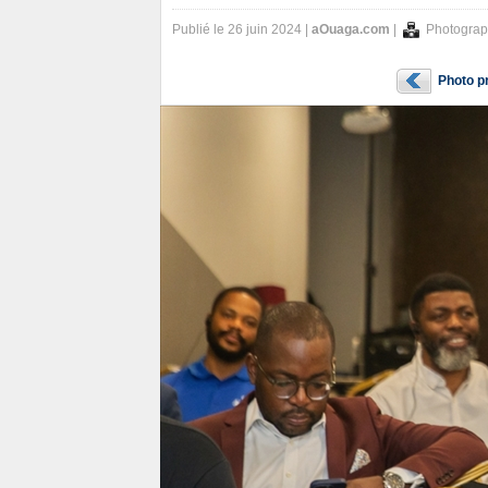
Publié le 26 juin 2024 |
aOuaga.com
|
Photograp
Photo p