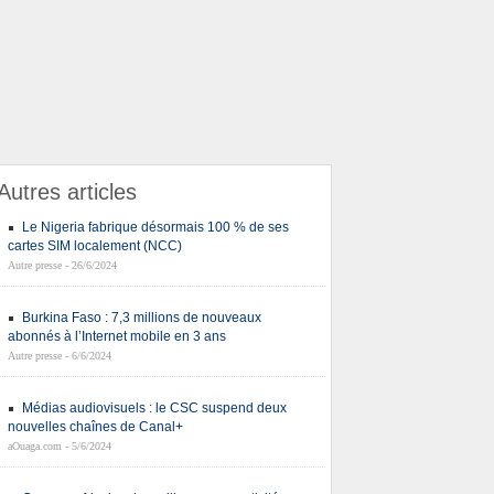
Autres articles
Le Nigeria fabrique désormais 100 % de ses
cartes SIM localement (NCC)
Autre presse - 26/6/2024
Burkina Faso : 7,3 millions de nouveaux
abonnés à l’Internet mobile en 3 ans
Autre presse - 6/6/2024
Médias audiovisuels : le CSC suspend deux
nouvelles chaînes de Canal+
aOuaga.com - 5/6/2024