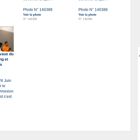
Photo N° 140388
Photo N° 140386
Voir la photo
Voir la photo
N° 140388
N° 140386
avaux du
ng et
en
26 Juin
r le
onnexion
st s’est