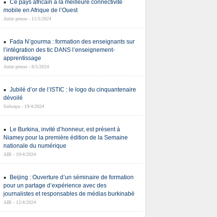
Ce pays africain a la meilleure connectivité
mobile en Afrique de l’Ouest
Autre presse - 11/5/2024
Fada N’gourma : formation des enseignants sur
l’intégration des tic DANS l’enseignement-
apprentissage
Autre presse - 8/5/2024
Jubilé d’or de l’ISTIC : le logo du cinquantenaire
dévoilé
Sidwaya - 19/4/2024
Le Burkina, invité d’honneur, est présent à
Niamey pour la première édition de la Semaine
nationale du numérique
AIB - 19/4/2024
Beijing : Ouverture d’un séminaire de formation
pour un partage d’expérience avec des
journalistes et responsables de médias burkinabè
AIB - 12/4/2024