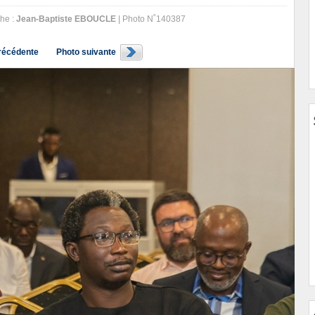
he :
Jean-Baptiste EBOUCLE
| Photo N˚140387
récédente
Photo suivante