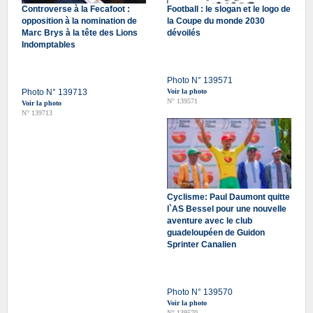
Controverse à la Fecafoot :
Football : le slogan et le logo de
opposition à la nomination de
la Coupe du monde 2030
Marc Brys à la tête des Lions
dévoilés
Indomptables
Photo N° 139571
Photo N° 139713
Voir la photo
N° 139571
Voir la photo
N° 139713
Cyclisme: Paul Daumont quitte
l`AS Bessel pour une nouvelle
aventure avec le club
guadeloupéen de Guidon
Sprinter Canalien
Photo N° 139570
Voir la photo
N° 139570