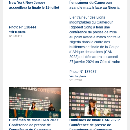
New York New Jersey
l`entraîneur du Cameroun
accueillera la finale le 19 juillet
avant le match face au Nigeria
L`entraîneur des Lions
indomptables du Cameroun,
Photo N° 138444
Rigobert Song a tenu une
Voir la photo
conférence de presse de mise
N° 138444
au point avant le match contre le
Nigeria dans le cadre des
huitièmes de finale de la Coupe
d`Afrique des nations (CAN
2023) qui démarrera le samedi
27 janvier 2024 en Côte d`Ivoire.
Photo N° 137687
Voir la photo
N° 137687
Huitièmes de finale CAN 2023:
Huitièmes de finale CAN 2023:
Conférence de presse de
Conférence de presse de
l`entraîneur du Cameroun
l`entraîneur du Cameroun