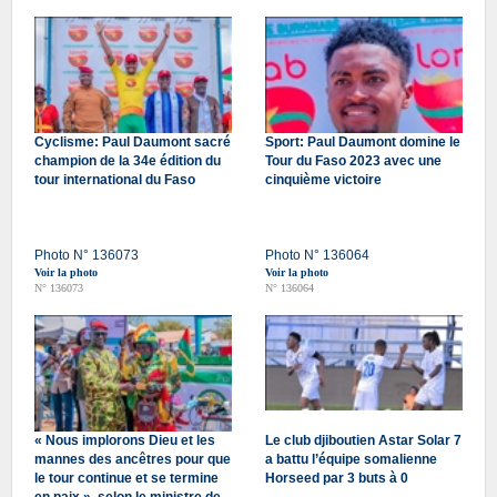
Cyclisme: Paul Daumont sacré
Sport: Paul Daumont domine le
champion de la 34e édition du
Tour du Faso 2023 avec une
tour international du Faso
cinquième victoire
Photo N° 136073
Photo N° 136064
Voir la photo
Voir la photo
N° 136073
N° 136064
« Nous implorons Dieu et les
Le club djiboutien Astar Solar 7
mannes des ancêtres pour que
a battu l’équipe somalienne
le tour continue et se termine
Horseed par 3 buts à 0
en paix », selon le ministre de