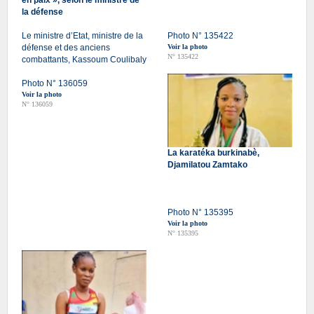
la défense
Le ministre d’Etat, ministre de la
Photo N° 135422
défense et des anciens
Voir la photo
N° 135422
combattants, Kassoum Coulibaly
Photo N° 136059
Voir la photo
N° 136059
La karatéka burkinabè,
Djamilatou Zamtako
Photo N° 135395
Voir la photo
N° 135395