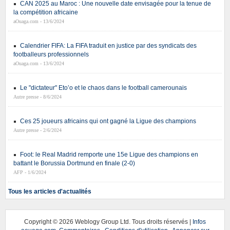
CAN 2025 au Maroc : Une nouvelle date envisagée pour la tenue de
la compétition africaine
aOuaga.com - 13/6/2024
Calendrier FIFA: La FIFA traduit en justice par des syndicats des
footballeurs professionnels
aOuaga.com - 13/6/2024
Le "dictateur" Eto’o et le chaos dans le football camerounais
Autre presse - 8/6/2024
Ces 25 joueurs africains qui ont gagné la Ligue des champions
Autre presse - 2/6/2024
Foot: le Real Madrid remporte une 15e Ligue des champions en
battant le Borussia Dortmund en finale (2-0)
AFP - 1/6/2024
Tous les articles d'actualités
Copyright ©
2026 Weblogy Group Ltd. Tous droits réservés |
Infos