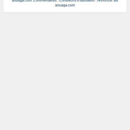
aouaga.com
.
Commentaires
.
Conditions d'utilisation
.
Annoncer sur
aouaga.com