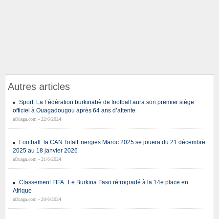
Autres articles
Sport: La Fédération burkinabè de football aura son premier siège
officiel à Ouagadougou après 64 ans d’attente
aOuaga.com - 22/6/2024
Football: la CAN TotalEnergies Maroc 2025 se jouera du 21 décembre
2025 au 18 janvier 2026
aOuaga.com - 21/6/2024
Classement FIFA : Le Burkina Faso rétrogradé à la 14e place en
Afrique
aOuaga.com - 20/6/2024