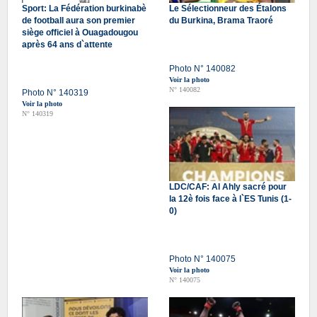
Sport: La Fédération burkinabè
Le Sélectionneur des Étalons
de football aura son premier
du Burkina, Brama Traoré
siège officiel à Ouagadougou
après 64 ans d`attente
Photo N° 140082
Voir la photo
N° 140082
Photo N° 140319
Voir la photo
N° 140319
LDC/CAF: Al Ahly sacré pour
la 12è fois face à l`ES Tunis (1-
0)
Photo N° 140075
Voir la photo
N° 140075