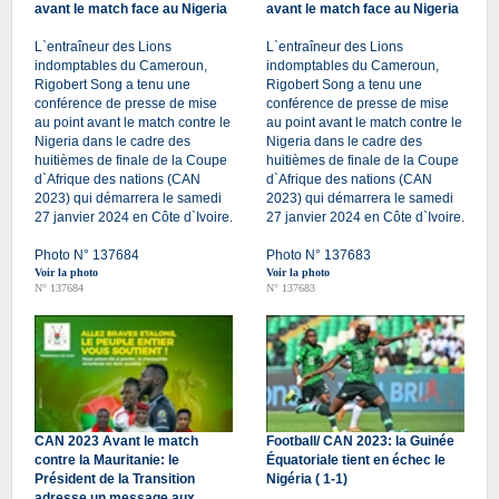
avant le match face au Nigeria
avant le match face au Nigeria
L`entraîneur des Lions
L`entraîneur des Lions
indomptables du Cameroun,
indomptables du Cameroun,
Rigobert Song a tenu une
Rigobert Song a tenu une
conférence de presse de mise
conférence de presse de mise
au point avant le match contre le
au point avant le match contre le
Nigeria dans le cadre des
Nigeria dans le cadre des
huitièmes de finale de la Coupe
huitièmes de finale de la Coupe
d`Afrique des nations (CAN
d`Afrique des nations (CAN
2023) qui démarrera le samedi
2023) qui démarrera le samedi
27 janvier 2024 en Côte d`Ivoire.
27 janvier 2024 en Côte d`Ivoire.
Photo N° 137684
Photo N° 137683
Voir la photo
Voir la photo
N° 137684
N° 137683
CAN 2023 Avant le match
Football/ CAN 2023: la Guinée
contre la Mauritanie: le
Équatoriale tient en échec le
Président de la Transition
Nigéria ( 1-1)
adresse un message aux