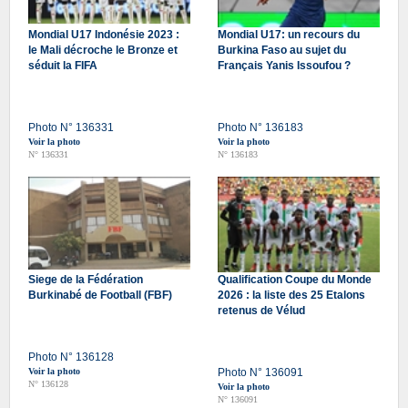
Mondial U17 Indonésie 2023 :
Mondial U17: un recours du
le Mali décroche le Bronze et
Burkina Faso au sujet du
séduit la FIFA
Français Yanis Issoufou ?
Photo N° 136331
Photo N° 136183
Voir la photo
Voir la photo
N° 136331
N° 136183
Siege de la Fédération
Qualification Coupe du Monde
Burkinabé de Football (FBF)
2026 : la liste des 25 Etalons
retenus de Vélud
Photo N° 136128
Voir la photo
Photo N° 136091
N° 136128
Voir la photo
N° 136091