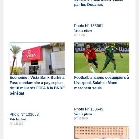
par les Douanes
Photo N° 133661
Voir la photo
N° 133661
Economie : Vista Bank Burkina
Football: anciens coéquipiers à
Faso condamnée à payer plus
Liverpool, Salah et Mané
de 18 milliards FCFA à la BNDE
marchent seuls
Sénégal
Photo N° 133649
Photo N° 133653
Voir la photo
N° 133649
Voir la photo
N° 133653