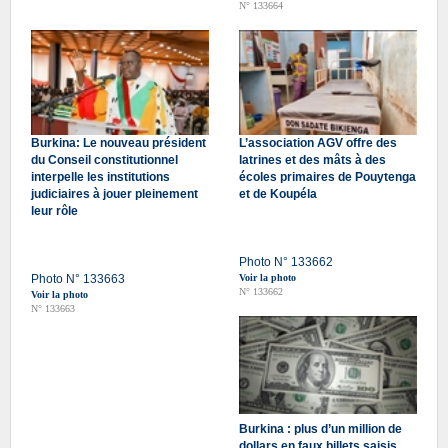
N° 133664
Burkina: Le nouveau président
L’association AGV offre des
du Conseil constitutionnel
latrines et des mâts à des
interpelle les institutions
écoles primaires de Pouytenga
judiciaires à jouer pleinement
et de Koupéla
leur rôle
Photo N° 133662
Photo N° 133663
Voir la photo
N° 133662
Voir la photo
N° 133663
Burkina : plus d’un million de
dollars en faux billets saisis