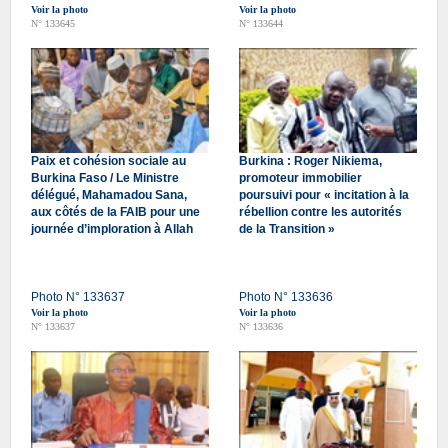
Voir la photo
Voir la photo
N° 133645
N° 133644
Paix et cohésion sociale au
Burkina : Roger Nikiema,
Burkina Faso / Le Ministre
promoteur immobilier
délégué, Mahamadou Sana,
poursuivi pour « incitation à la
aux côtés de la FAIB pour une
rébellion contre les autorités
journée d’imploration à Allah
de la Transition »
Photo N° 133637
Photo N° 133636
Voir la photo
Voir la photo
N° 133637
N° 133636