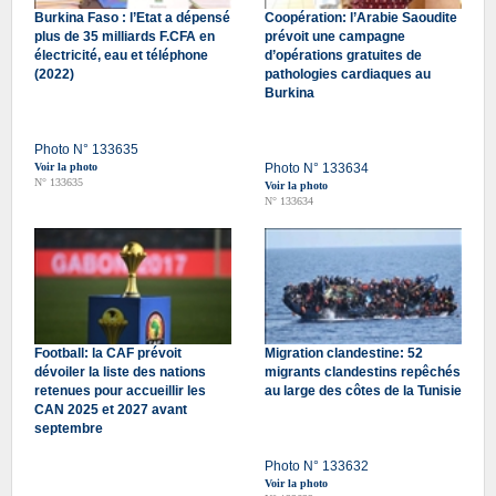
Burkina Faso : l’Etat a dépensé
Coopération: l’Arabie Saoudite
plus de 35 milliards F.CFA en
prévoit une campagne
électricité, eau et téléphone
d’opérations gratuites de
(2022)
pathologies cardiaques au
Burkina
Photo N° 133635
Voir la photo
Photo N° 133634
N° 133635
Voir la photo
N° 133634
Football: la CAF prévoit
Migration clandestine: 52
dévoiler la liste des nations
migrants clandestins repêchés
retenues pour accueillir les
au large des côtes de la Tunisie
CAN 2025 et 2027 avant
septembre
Photo N° 133632
Voir la photo