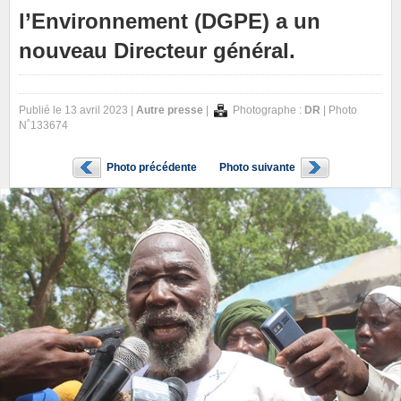
l’Environnement (DGPE) a un
nouveau Directeur général.
Publié le 13 avril 2023 |
Autre presse
|
Photographe :
DR
| Photo
N˚133674
Photo précédente
Photo suivante