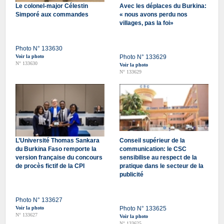
Le colonel-major Célestin
Avec les déplaces du Burkina:
Simporé aux commandes
« nous avons perdu nos
villages, pas la foi»
Photo N° 133630
Voir la photo
Photo N° 133629
N° 133630
Voir la photo
N° 133629
L’Université Thomas Sankara
Conseil supérieur de la
du Burkina Faso remporte la
communication: le CSC
version française du concours
sensibilise au respect de la
de procès fictif de la CPI
pratique dans le secteur de la
publicité
Photo N° 133627
Voir la photo
Photo N° 133625
N° 133627
Voir la photo
N° 133625