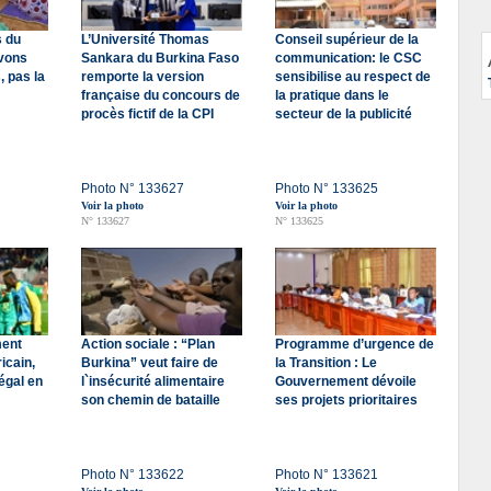
s du
L’Université Thomas
Conseil supérieur de la
avons
Sankara du Burkina Faso
communication: le CSC
, pas la
remporte la version
sensibilise au respect de
française du concours de
la pratique dans le
procès fictif de la CPI
secteur de la publicité
Photo N° 133627
Photo N° 133625
Voir la photo
Voir la photo
N° 133627
N° 133625
ment
Action sociale : “Plan
Programme d’urgence de
icain,
Burkina” veut faire de
la Transition : Le
égal en
l`insécurité alimentaire
Gouvernement dévoile
son chemin de bataille
ses projets prioritaires
Photo N° 133622
Photo N° 133621