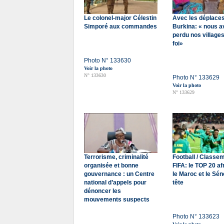
Le colonel-major Célestin
Avec les déplace
Simporé aux commandes
Burkina: « nous 
perdu nos villages
foi»
Photo N° 133630
Voir la photo
N° 133630
Photo N° 133629
Voir la photo
N° 133629
Terrorisme, criminalité
Football / Classe
organisée et bonne
FIFA: le TOP 20 afr
gouvernance : un Centre
le Maroc et le Sén
national d’appels pour
tête
dénoncer les
mouvements suspects
Photo N° 133623