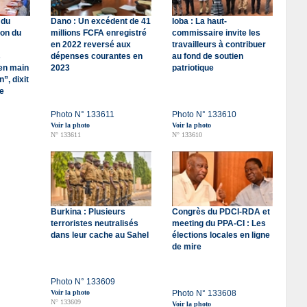
 du
Dano : Un excédent de 41
Ioba : La haut-
ion du
millions FCFA enregistré
commissaire invite les
en 2022 reversé aux
travailleurs à contribuer
s
dépenses courantes en
au fond de soutien
en main
2023
patriotique
”, dixit
re
Photo N° 133611
Photo N° 133610
Voir la photo
Voir la photo
N° 133611
N° 133610
Burkina : Plusieurs
Congrès du PDCI-RDA et
terroristes neutralisés
meeting du PPA-CI : Les
dans leur cache au Sahel
élections locales en ligne
de mire
Photo N° 133609
Voir la photo
Photo N° 133608
N° 133609
Voir la photo