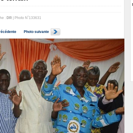
he :
DR
| Photo N˚133631
récédente
Photo suivante