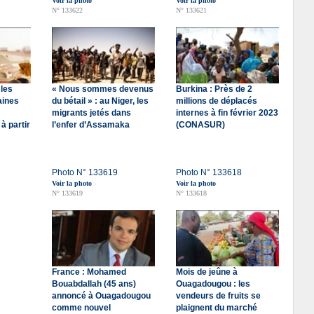
Voir la photo
Voir la photo
N° 133622
N° 133621
 les
« Nous sommes devenus
Burkina : Près de 2
aines
du bétail » : au Niger, les
millions de déplacés
migrants jetés dans
internes à fin février 2023
 à partir
l’enfer d’Assamaka
(CONASUR)
Photo N° 133619
Photo N° 133618
Voir la photo
Voir la photo
N° 133619
N° 133618
France : Mohamed
Mois de jeûne à
Bouabdallah (45 ans)
Ouagadougou : les
annoncé à Ouagadougou
vendeurs de fruits se
comme nouvel
plaignent du marché