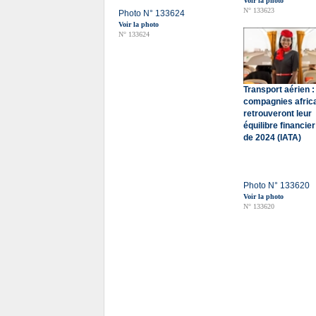
Voir la photo
N° 133623
Photo N° 133624
Voir la photo
N° 133624
Transport aérien :
compagnies afric
retrouveront leur
équilibre financier
de 2024 (IATA)
Photo N° 133620
Voir la photo
N° 133620