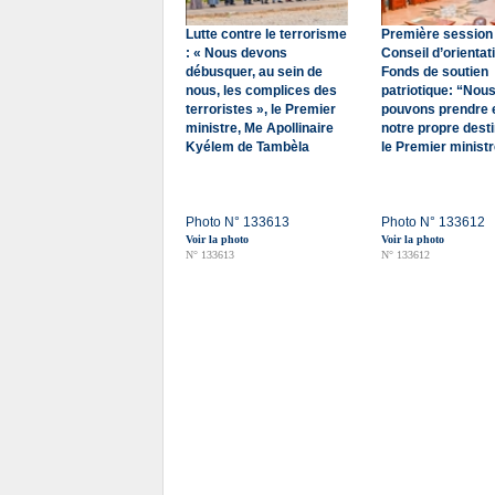
Lutte contre le terrorisme
Première session
: « Nous devons
Conseil d’orientat
débusquer, au sein de
Fonds de soutien
nous, les complices des
patriotique: “Nou
terroristes », le Premier
pouvons prendre 
ministre, Me Apollinaire
notre propre destin
Kyélem de Tambèla
le Premier minist
Photo N° 133613
Photo N° 133612
Voir la photo
Voir la photo
N° 133613
N° 133612