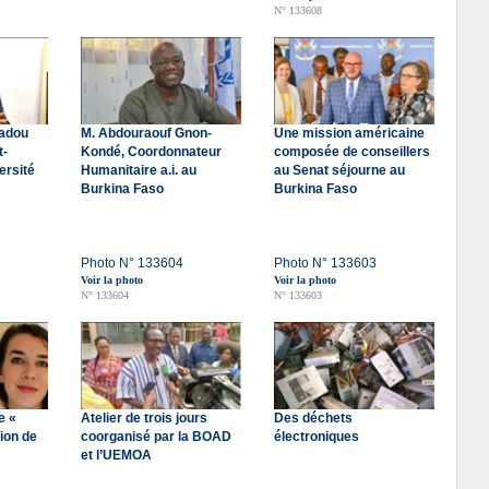
N° 133608
adou
M. Abdouraouf Gnon-
Une mission américaine
t-
Kondé, Coordonnateur
composée de conseillers
ersité
Humanitaire a.i. au
au Senat séjourne au
Burkina Faso
Burkina Faso
Photo N° 133604
Photo N° 133603
Voir la photo
Voir la photo
N° 133604
N° 133603
e «
Atelier de trois jours
Des déchets
sion de
coorganisé par la BOAD
électroniques
et l’UEMOA