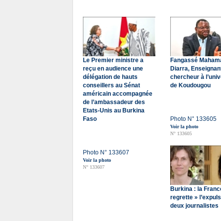
Le Premier ministre a
Fangassé Maham
reçu en audience une
Diarra, Enseignan
délégation de hauts
chercheur à l’univ
conseillers au Sénat
de Koudougou
américain accompagnée
de l’ambassadeur des
Etats-Unis au Burkina
Faso
Photo N° 133605
Voir la photo
N° 133605
Photo N° 133607
Voir la photo
N° 133607
Burkina : la Franc
regrette » l’expul
deux journalistes