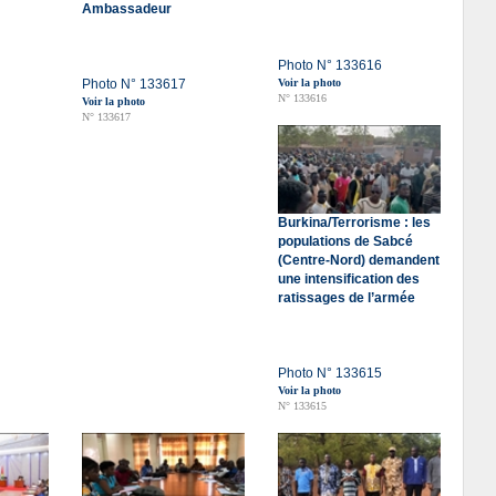
Ambassadeur
Photo N° 133616
Photo N° 133617
Voir la photo
N° 133616
Voir la photo
N° 133617
Burkina/Terrorisme : les
populations de Sabcé
(Centre-Nord) demandent
une intensification des
ratissages de l’armée
Photo N° 133615
Voir la photo
N° 133615