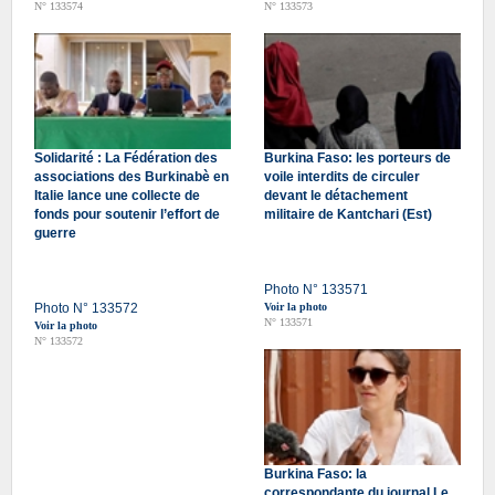
N° 133574
N° 133573
Solidarité : La Fédération des
Burkina Faso: les porteurs de
associations des Burkinabè en
voile interdits de circuler
Italie lance une collecte de
devant le détachement
fonds pour soutenir l’effort de
militaire de Kantchari (Est)
guerre
Photo N° 133571
Photo N° 133572
Voir la photo
N° 133571
Voir la photo
N° 133572
Burkina Faso: la
correspondante du journal Le