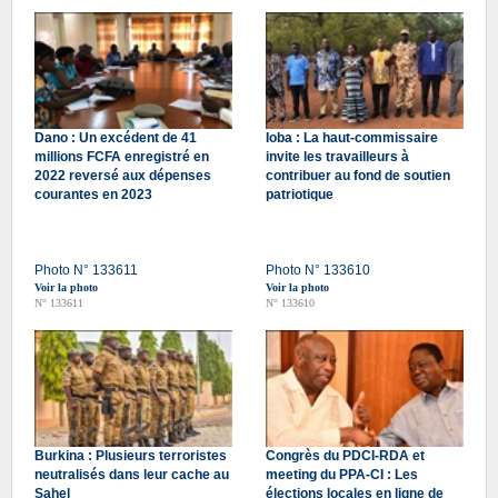
Dano : Un excédent de 41
Ioba : La haut-commissaire
millions FCFA enregistré en
invite les travailleurs à
2022 reversé aux dépenses
contribuer au fond de soutien
courantes en 2023
patriotique
Photo N° 133611
Photo N° 133610
Voir la photo
Voir la photo
N° 133611
N° 133610
Burkina : Plusieurs terroristes
Congrès du PDCI-RDA et
neutralisés dans leur cache au
meeting du PPA-CI : Les
Sahel
élections locales en ligne de