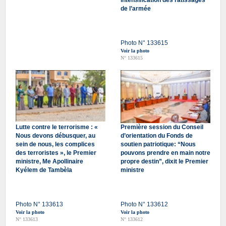
intensification des ratissages
de l’armée
Photo N° 133615
Voir la photo
N° 133615
Lutte contre le terrorisme : «
Première session du Conseil
Nous devons débusquer, au
d’orientation du Fonds de
sein de nous, les complices
soutien patriotique: “Nous
des terroristes », le Premier
pouvons prendre en main notre
ministre, Me Apollinaire
propre destin”, dixit le Premier
Kyélem de Tambèla
ministre
Photo N° 133613
Photo N° 133612
Voir la photo
Voir la photo
N° 133613
N° 133612