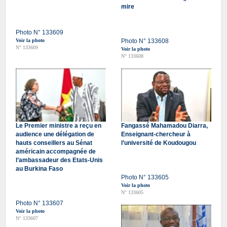
mire
Photo N° 133609
Voir la photo
Photo N° 133608
N° 133609
Voir la photo
N° 133608
Le Premier ministre a reçu en
Fangassé Mahamadou Diarra,
audience une délégation de
Enseignant-chercheur à
hauts conseillers au Sénat
l’université de Koudougou
américain accompagnée de
l’ambassadeur des Etats-Unis
au Burkina Faso
Photo N° 133605
Voir la photo
N° 133605
Photo N° 133607
Voir la photo
N° 133607