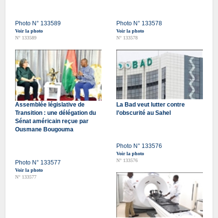
Photo N° 133589
Photo N° 133578
Voir la photo
Voir la photo
N° 133589
N° 133578
Assemblée législative de
La Bad veut lutter contre
Transition : une délégation du
l’obscurité au Sahel
Sénat américain reçue par
Ousmane Bougouma
Photo N° 133576
Voir la photo
N° 133576
Photo N° 133577
Voir la photo
N° 133577