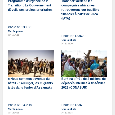
Programme d’urgence de la
Transport aérien : les
Transition : Le Gouvernement
compagnies africaines
dévoile ses projets prioritaires
retrouveront leur équilibre
financier à partir de 2024
(IATA)
Photo N° 133621
Voir la photo
N° 133621
Photo N° 133620
Voir la photo
N° 133620
« Nous sommes devenus du
Burkina : Près de 2 millions de
bétail » : au Niger, les migrants
déplacés internes à fin février
jetés dans l’enfer d’Assamaka
2023 (CONASUR)
Photo N° 133619
Photo N° 133618
Voir la photo
Voir la photo
N° 133619
N° 133618