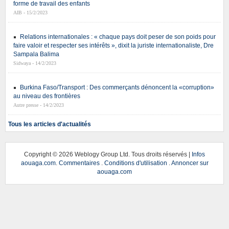
forme de travail des enfants
AIB - 15/2/2023
Relations internationales : « chaque pays doit peser de son poids pour
faire valoir et respecter ses intérêts », dixit la juriste internationaliste, Dre
Sampala Balima
Sidwaya - 14/2/2023
Burkina Faso/Transport : Des commerçants dénoncent la «corruption»
au niveau des frontières
Autre presse - 14/2/2023
Tous les articles d'actualités
Copyright ©
2026 Weblogy Group Ltd. Tous droits réservés |
Infos
aouaga.com
.
Commentaires
.
Conditions d'utilisation
.
Annoncer sur
aouaga.com