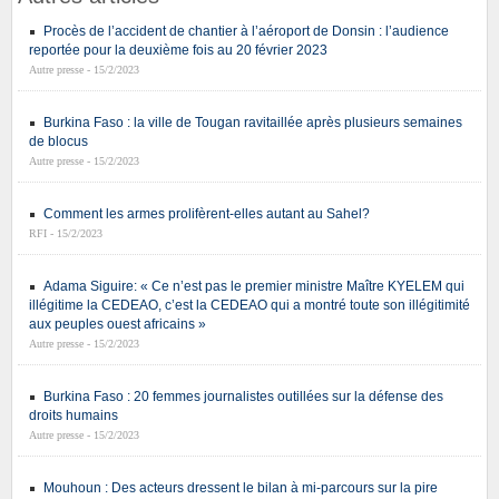
Procès de l’accident de chantier à l’aéroport de Donsin : l’audience
reportée pour la deuxième fois au 20 février 2023
Autre presse - 15/2/2023
Burkina Faso : la ville de Tougan ravitaillée après plusieurs semaines
de blocus
Autre presse - 15/2/2023
Comment les armes prolifèrent-elles autant au Sahel?
RFI - 15/2/2023
Adama Siguire: « Ce n’est pas le premier ministre Maître KYELEM qui
illégitime la CEDEAO, c’est la CEDEAO qui a montré toute son illégitimité
aux peuples ouest africains »
Autre presse - 15/2/2023
Burkina Faso : 20 femmes journalistes outillées sur la défense des
droits humains
Autre presse - 15/2/2023
Mouhoun : Des acteurs dressent le bilan à mi-parcours sur la pire