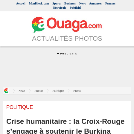
Accueil
MonKiosk.com
Sports
Business
News
Annonces
Femmes
Nécrologie
Publicité
ACTUALITÉS PHOTOS
News
Photos
Politique
Photo
POLITIQUE
Crise humanitaire : la Croix-Rouge
s’engage à soutenir le Burkina