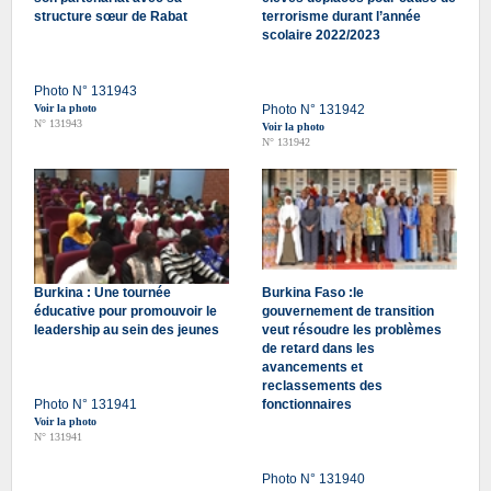
structure sœur de Rabat
terrorisme durant l’année
scolaire 2022/2023
Photo N° 131943
Voir la photo
Photo N° 131942
N° 131943
Voir la photo
N° 131942
Burkina : Une tournée
Burkina Faso :le
éducative pour promouvoir le
gouvernement de transition
leadership au sein des jeunes
veut résoudre les problèmes
de retard dans les
avancements et
reclassements des
Photo N° 131941
fonctionnaires
Voir la photo
N° 131941
Photo N° 131940