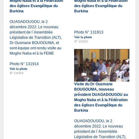
Mogho Naba et à la Fédération
Mogho Naba et à la Fédération
des églises Evangélique du
des églises Evangélique du
Burkina
Burkina
OUAGADOUGOU, le 2
décembre 2022. Le nouveau
président de l`Assemblée
Photo N° 131913
Législative de Transition (ALT),
Voir la photo
N° 131913
Dr Ousmane BOUGOUMA, et
sont équipe ont rendu visite au
Mogho Naba et à la FEME
Photo N° 131914
Voir la photo
N° 131914
Visite du Dr Ousmane
BOUGOUMA, nouveau
président OUAGADOUGOU au
Mogho Naba et à la Fédération
des églises Evangélique du
Burkina
OUAGADOUGOU, le 2
décembre 2022. Le nouveau
président de l`Assemblée
Législative de Transition (ALT),