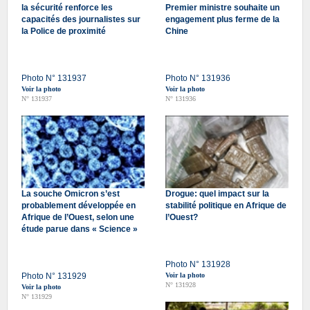
la sécurité renforce les
Premier ministre souhaite un
capacités des journalistes sur
engagement plus ferme de la
la Police de proximité
Chine
Photo N° 131937
Photo N° 131936
Voir la photo
Voir la photo
N° 131937
N° 131936
La souche Omicron s’est
Drogue: quel impact sur la
probablement développée en
stabilité politique en Afrique de
Afrique de l’Ouest, selon une
l’Ouest?
étude parue dans « Science »
Photo N° 131928
Photo N° 131929
Voir la photo
N° 131928
Voir la photo
N° 131929