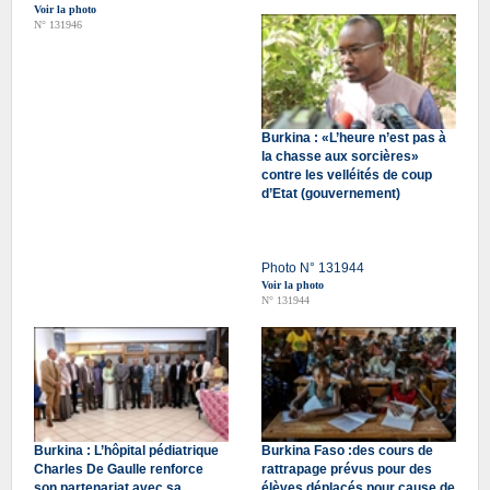
Voir la photo
N° 131946
Burkina : «L’heure n’est pas à
la chasse aux sorcières»
contre les velléités de coup
d’Etat (gouvernement)
Photo N° 131944
Voir la photo
N° 131944
Burkina : L’hôpital pédiatrique
Burkina Faso :des cours de
Charles De Gaulle renforce
rattrapage prévus pour des
son partenariat avec sa
élèves déplacés pour cause de