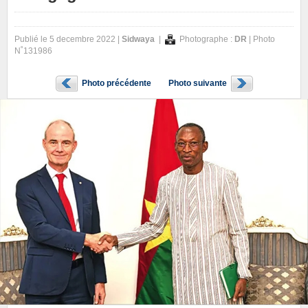
Publié le 5 decembre 2022 |
Sidwaya
|
Photographe :
DR
| Photo
N˚131986
Photo précédente
Photo suivante