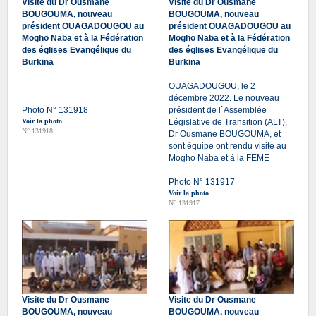
Visite du Dr Ousmane
Visite du Dr Ousmane
BOUGOUMA, nouveau
BOUGOUMA, nouveau
président OUAGADOUGOU au
président OUAGADOUGOU au
Mogho Naba et à la Fédération
Mogho Naba et à la Fédération
des églises Evangélique du
des églises Evangélique du
Burkina
Burkina
OUAGADOUGOU, le 2
décembre 2022. Le nouveau
Photo N° 131918
président de l`Assemblée
Voir la photo
Législative de Transition (ALT),
N° 131918
Dr Ousmane BOUGOUMA, et
sont équipe ont rendu visite au
Mogho Naba et à la FEME
Photo N° 131917
Voir la photo
N° 131917
Visite du Dr Ousmane
Visite du Dr Ousmane
BOUGOUMA, nouveau
BOUGOUMA, nouveau