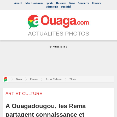
Accueil
MonKiosk.com
Sports
Business
News
Annonces
Femmes
Nécrologie
Publicité
ACTUALITÉS PHOTOS
News
Photos
Art et Culture
Photo
ART ET CULTURE
À Ouagadougou, les Rema
partagent connaissance et