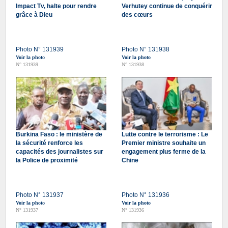
Impact Tv, halte pour rendre
Verhutey continue de conquérir
grâce à Dieu
des cœurs
Photo N° 131939
Photo N° 131938
Voir la photo
Voir la photo
N° 131939
N° 131938
Burkina Faso : le ministère de
Lutte contre le terrorisme : Le
la sécurité renforce les
Premier ministre souhaite un
capacités des journalistes sur
engagement plus ferme de la
la Police de proximité
Chine
Photo N° 131937
Photo N° 131936
Voir la photo
Voir la photo
N° 131937
N° 131936