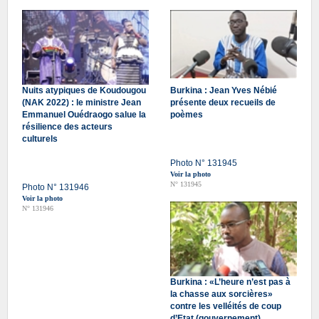
Nuits atypiques de Koudougou
Burkina : Jean Yves Nébié
(NAK 2022) : le ministre Jean
présente deux recueils de
Emmanuel Ouédraogo salue la
poèmes
résilience des acteurs
culturels
Photo N° 131945
Voir la photo
N° 131945
Photo N° 131946
Voir la photo
N° 131946
Burkina : «L’heure n’est pas à
la chasse aux sorcières»
contre les velléités de coup
d’Etat (gouvernement)