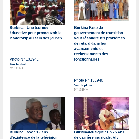
Burkina : Une tournée
Burkina Faso :le
éducative pour promouvoir le
gouvernement de transition
leadership au sein des jeunes
veut résoudre les problèmes
de retard dans les
avancements et
reclassements des
Photo N° 131941
fonctionnaires
Voir la photo
N° 131941
Photo N° 131940
Voir la photo
N° 131940
Burkina Faso : 12 ans
Burkina/Musique : En 25 ans
d’existence de la télévision
de carrière musicale, Aly