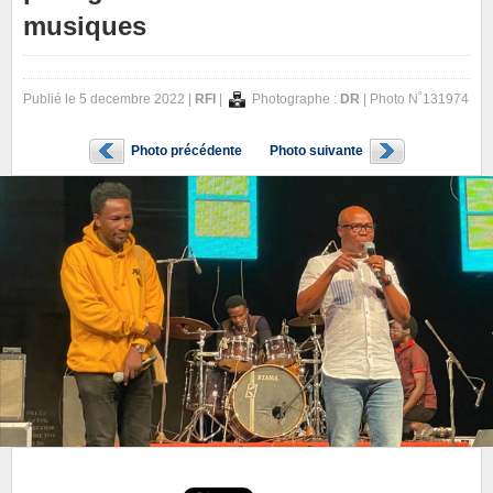
musiques
Publié le 5 decembre 2022 |
RFI
|
Photographe :
DR
| Photo N˚131974
Photo précédente
Photo suivante