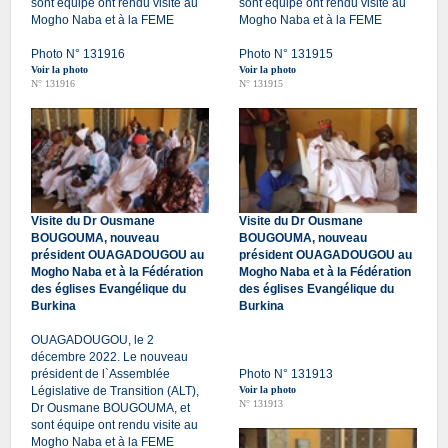
sont équipe ont rendu visite au
sont équipe ont rendu visite au
Mogho Naba et à la FEME
Mogho Naba et à la FEME
Photo N° 131916
Photo N° 131915
Voir la photo
Voir la photo
N° 131916
N° 131915
Visite du Dr Ousmane
Visite du Dr Ousmane
BOUGOUMA, nouveau
BOUGOUMA, nouveau
président OUAGADOUGOU au
président OUAGADOUGOU au
Mogho Naba et à la Fédération
Mogho Naba et à la Fédération
des églises Evangélique du
des églises Evangélique du
Burkina
Burkina
OUAGADOUGOU, le 2
décembre 2022. Le nouveau
président de l`Assemblée
Photo N° 131913
Législative de Transition (ALT),
Voir la photo
N° 131913
Dr Ousmane BOUGOUMA, et
sont équipe ont rendu visite au
Mogho Naba et à la FEME