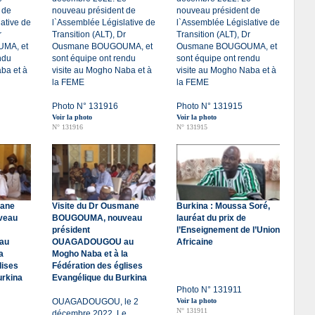
 de
nouveau président de
nouveau président de
ative de
l`Assemblée Législative de
l`Assemblée Législative de
r
Transition (ALT), Dr
Transition (ALT), Dr
MA, et
Ousmane BOUGOUMA, et
Ousmane BOUGOUMA, et
ndu
sont équipe ont rendu
sont équipe ont rendu
ba et à
visite au Mogho Naba et à
visite au Mogho Naba et à
la FEME
la FEME
Photo N° 131916
Photo N° 131915
Voir la photo
Voir la photo
N° 131916
N° 131915
mane
Visite du Dr Ousmane
Burkina : Moussa Soré,
veau
BOUGOUMA, nouveau
lauréat du prix de
président
l’Enseignement de l’Union
au
OUAGADOUGOU au
Africaine
a
Mogho Naba et à la
lises
Fédération des églises
urkina
Evangélique du Burkina
Photo N° 131911
OUAGADOUGOU, le 2
Voir la photo
N° 131911
décembre 2022. Le