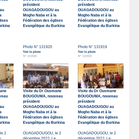
président
président
au
OUAGADOUGOU au
OUAGADOUGOU au
a
Mogho Naba et à la
Mogho Naba et à la
lises
Fédération des églises
Fédération des églises
urkina
Evangélique du Burkina
Evangélique du Burkina
Photo N° 131920
Photo N° 131919
Voir la photo
Voir la photo
N° 131920
N° 131919
mane
Visite du Dr Ousmane
Visite du Dr Ousmane
veau
BOUGOUMA, nouveau
BOUGOUMA, nouveau
président
président
au
OUAGADOUGOU au
OUAGADOUGOU au
a
Mogho Naba et à la
Mogho Naba et à la
lises
Fédération des églises
Fédération des églises
urkina
Evangélique du Burkina
Evangélique du Burkina
e 2
OUAGADOUGOU, le 2
OUAGADOUGOU, le 2
e
décembre 2022. Le
décembre 2022. Le