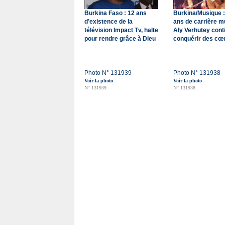
Burkina Faso : 12 ans
Burkina/Musique :
d’existence de la
ans de carrière m
télévision Impact Tv, halte
Aly Verhutey cont
pour rendre grâce à Dieu
conquérir des cœ
Photo N° 131939
Photo N° 131938
Voir la photo
Voir la photo
N° 131939
N° 131938