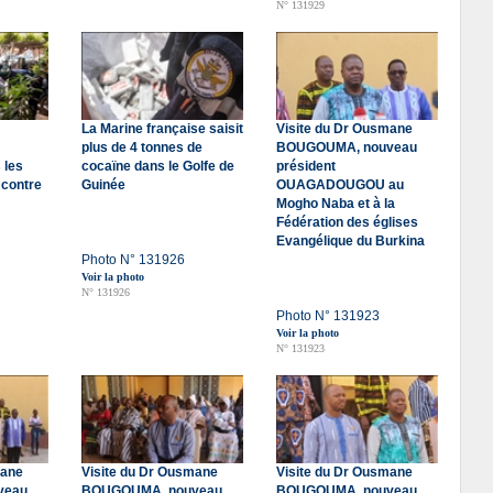
N° 131929
La Marine française saisit
Visite du Dr Ousmane
plus de 4 tonnes de
BOUGOUMA, nouveau
 les
cocaïne dans le Golfe de
président
contre
Guinée
OUAGADOUGOU au
Mogho Naba et à la
Fédération des églises
Evangélique du Burkina
Photo N° 131926
Voir la photo
N° 131926
Photo N° 131923
Voir la photo
N° 131923
mane
Visite du Dr Ousmane
Visite du Dr Ousmane
veau
BOUGOUMA, nouveau
BOUGOUMA, nouveau