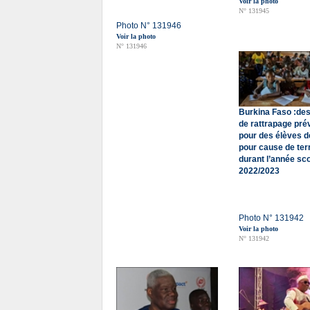
Voir la photo
N° 131945
Photo N° 131946
Voir la photo
N° 131946
Burkina Faso :de
de rattrapage pré
pour des élèves 
pour cause de ter
durant l’année sco
2022/2023
Photo N° 131942
Voir la photo
N° 131942