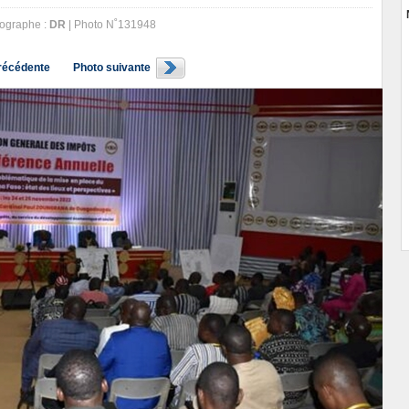
ographe :
DR
| Photo N˚131948
récédente
Photo suivante