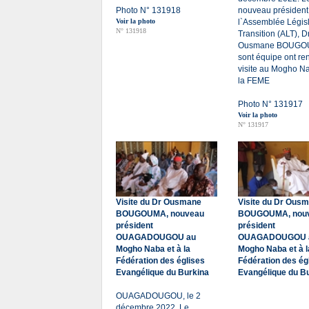
Photo N° 131918
nouveau président
Voir la photo
l`Assemblée Législ
N° 131918
Transition (ALT), D
Ousmane BOUGOU
sont équipe ont re
visite au Mogho Na
la FEME
Photo N° 131917
Voir la photo
N° 131917
Visite du Dr Ousmane
Visite du Dr Ous
BOUGOUMA, nouveau
BOUGOUMA, nou
président
président
OUAGADOUGOU au
OUAGADOUGOU 
Mogho Naba et à la
Mogho Naba et à l
Fédération des églises
Fédération des ég
Evangélique du Burkina
Evangélique du B
OUAGADOUGOU, le 2
décembre 2022. Le