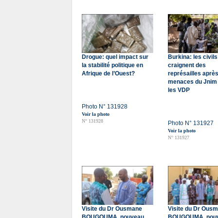
Drogue: quel impact sur
Burkina: les civils
la stabilité politique en
craignent des
Afrique de l’Ouest?
représailles après
menaces du Jnim 
les VDP
Photo N° 131928
Voir la photo
N° 131928
Photo N° 131927
Voir la photo
N° 131927
Visite du Dr Ousmane
Visite du Dr Ous
BOUGOUMA, nouveau
BOUGOUMA, nou