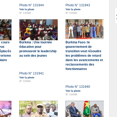
Photo N° 131944
Photo N° 131943
Voir la photo
Voir la photo
N° 131944
N° 131943
s cours
Burkina : Une tournée
Burkina Faso :le
vus
éducative pour
gouvernement de
déplacés
promouvoir le leadership
transition veut résoudre
rorisme
au sein des jeunes
les problèmes de retard
laire
dans les avancements et
reclassements des
fonctionnaires
Photo N° 131941
Voir la photo
N° 131941
Photo N° 131940
Voir la photo
N° 131940