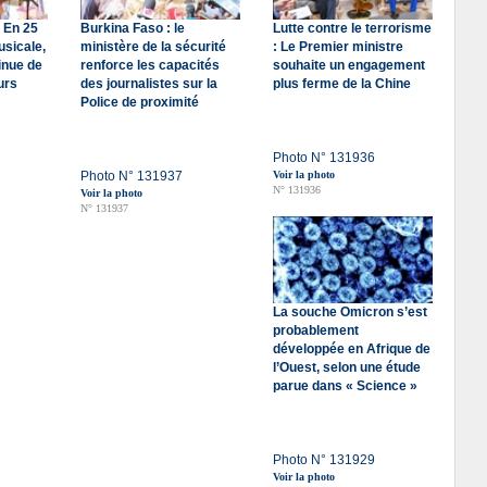
 En 25
Burkina Faso : le
Lutte contre le terrorisme
usicale,
ministère de la sécurité
: Le Premier ministre
inue de
renforce les capacités
souhaite un engagement
urs
des journalistes sur la
plus ferme de la Chine
Police de proximité
Photo N° 131936
Photo N° 131937
Voir la photo
N° 131936
Voir la photo
N° 131937
La souche Omicron s’est
probablement
développée en Afrique de
l’Ouest, selon une étude
parue dans « Science »
Photo N° 131929
Voir la photo