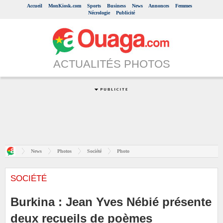
Accueil
MonKiosk.com
Sports
Business
News
Annonces
Femmes
Nécrologie
Publicité
ACTUALITÉS PHOTOS
News
Photos
Société
Photo
SOCIÉTÉ
Burkina : Jean Yves Nébié présente
deux recueils de poèmes