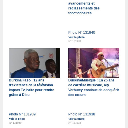
avancements et
reclassements des
fonctionnaires
Photo N° 131940
Voir la photo
N° 131940
Burkina Faso : 12 ans
Burkina/Musique : En 25 ans
d’existence de la télévision
de carrière musicale, Aly
Impact Tv, halte pour rendre
Verhutey continue de conquérir
grâce à Dieu
des cœurs
Photo N° 131939
Photo N° 131938
Voir la photo
Voir la photo
N° 131939
N° 131938