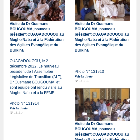
Visite du Dr Ousmane
Visite du Dr Ousmane
BOUGOUMA, nouveau
BOUGOUMA, nouveau
président OUAGADOUGOU au
président OUAGADOUGOU au
Mogho Naba et à la Fédération
Mogho Naba et à la Fédération
des églises Evangélique du
des églises Evangélique du
Burkina
Burkina
OUAGADOUGOU, le 2
décembre 2022. Le nouveau
président de l`Assemblée
Photo N° 131913
Législative de Transition (ALT),
Voir la photo
N° 131913
Dr Ousmane BOUGOUMA, et
sont équipe ont rendu visite au
Mogho Naba et à la FEME
Photo N° 131914
Voir la photo
N° 131914
Visite du Dr Ousmane
BOUGOUMA, nouveau
président OUAGADOUGOU au
Mogho Naba et à la Fédération