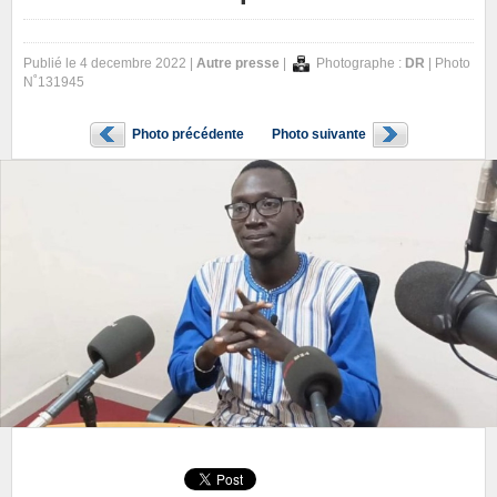
Publié le 4 decembre 2022 |
Autre presse
|
Photographe :
DR
| Photo
N˚131945
Photo précédente
Photo suivante