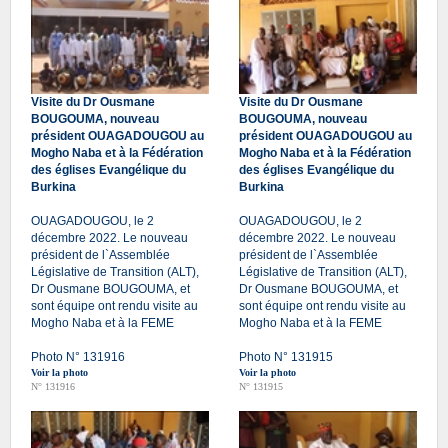
Visite du Dr Ousmane
Visite du Dr Ousmane
BOUGOUMA, nouveau
BOUGOUMA, nouveau
président OUAGADOUGOU au
président OUAGADOUGOU au
Mogho Naba et à la Fédération
Mogho Naba et à la Fédération
des églises Evangélique du
des églises Evangélique du
Burkina
Burkina
OUAGADOUGOU, le 2
OUAGADOUGOU, le 2
décembre 2022. Le nouveau
décembre 2022. Le nouveau
président de l`Assemblée
président de l`Assemblée
Législative de Transition (ALT),
Législative de Transition (ALT),
Dr Ousmane BOUGOUMA, et
Dr Ousmane BOUGOUMA, et
sont équipe ont rendu visite au
sont équipe ont rendu visite au
Mogho Naba et à la FEME
Mogho Naba et à la FEME
Photo N° 131916
Photo N° 131915
Voir la photo
Voir la photo
N° 131916
N° 131915