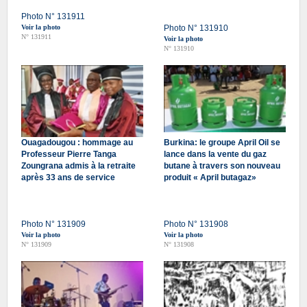
Photo N° 131911
Voir la photo
Photo N° 131910
N° 131911
Voir la photo
N° 131910
Ouagadougou : hommage au
Burkina: le groupe April Oil se
Professeur Pierre Tanga
lance dans la vente du gaz
Zoungrana admis à la retraite
butane à travers son nouveau
après 33 ans de service
produit « April butagaz»
Photo N° 131909
Photo N° 131908
Voir la photo
Voir la photo
N° 131909
N° 131908