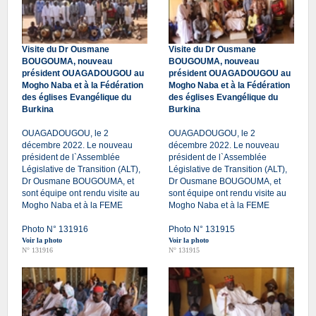
Visite du Dr Ousmane
Visite du Dr Ousmane
BOUGOUMA, nouveau
BOUGOUMA, nouveau
président OUAGADOUGOU au
président OUAGADOUGOU au
Mogho Naba et à la Fédération
Mogho Naba et à la Fédération
des églises Evangélique du
des églises Evangélique du
Burkina
Burkina
OUAGADOUGOU, le 2
OUAGADOUGOU, le 2
décembre 2022. Le nouveau
décembre 2022. Le nouveau
président de l`Assemblée
président de l`Assemblée
Législative de Transition (ALT),
Législative de Transition (ALT),
Dr Ousmane BOUGOUMA, et
Dr Ousmane BOUGOUMA, et
sont équipe ont rendu visite au
sont équipe ont rendu visite au
Mogho Naba et à la FEME
Mogho Naba et à la FEME
Photo N° 131916
Photo N° 131915
Voir la photo
Voir la photo
N° 131916
N° 131915