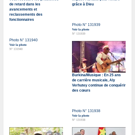
de retard dans les
grâce à Dieu
avancements et
reclassements des
fonctionnaires
Photo N° 131939
Voir la photo
N° 131939
Photo N° 131940
Voir la photo
N° 131940
Burkina/Musique : En 25 ans
de carrière musicale, Aly
Verhutey continue de conquérir
des cœurs
Photo N° 131938
Voir la photo
N° 131938