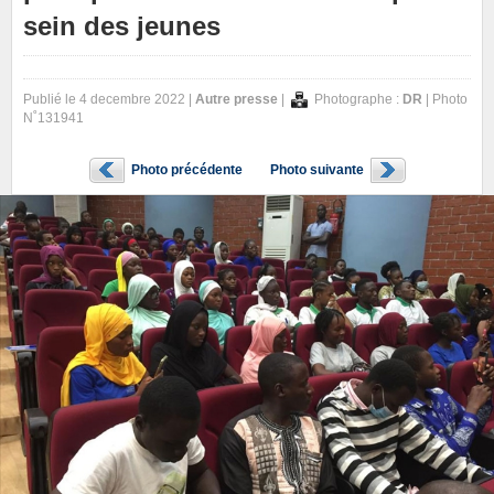
sein des jeunes
Publié le 4 decembre 2022 |
Autre presse
|
Photographe :
DR
| Photo
N˚131941
Photo précédente
Photo suivante