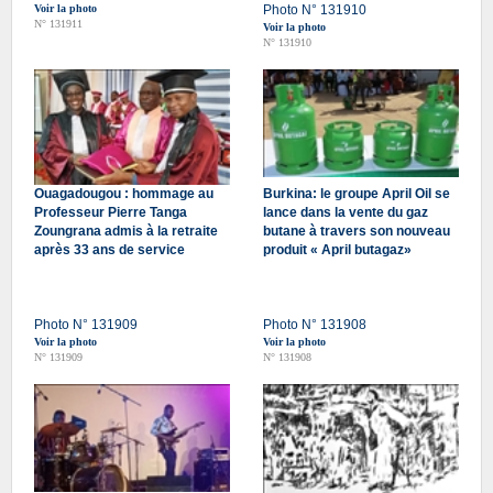
Voir la photo
Photo N° 131910
N° 131911
Voir la photo
N° 131910
Ouagadougou : hommage au
Burkina: le groupe April Oil se
Professeur Pierre Tanga
lance dans la vente du gaz
Zoungrana admis à la retraite
butane à travers son nouveau
après 33 ans de service
produit « April butagaz»
Photo N° 131909
Photo N° 131908
Voir la photo
Voir la photo
N° 131909
N° 131908