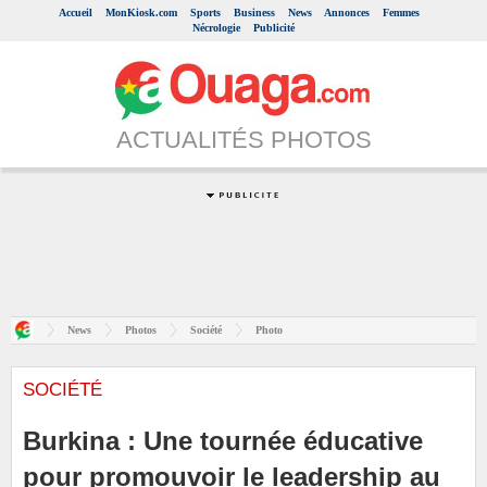
Accueil
MonKiosk.com
Sports
Business
News
Annonces
Femmes
Nécrologie
Publicité
ACTUALITÉS PHOTOS
News
Photos
Société
Photo
SOCIÉTÉ
Burkina : Une tournée éducative
pour promouvoir le leadership au