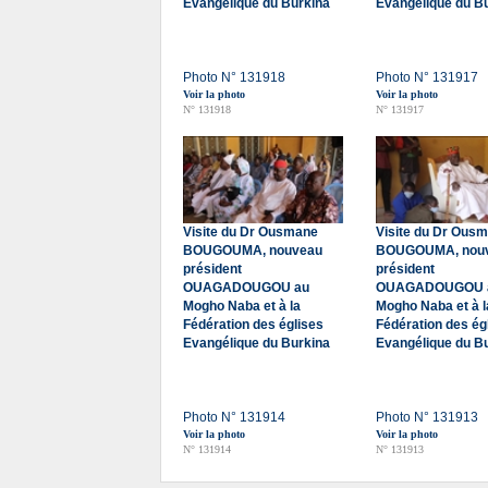
Evangélique du Burkina
Evangélique du B
Photo N° 131918
Photo N° 131917
Voir la photo
Voir la photo
N° 131918
N° 131917
Visite du Dr Ousmane
Visite du Dr Ous
BOUGOUMA, nouveau
BOUGOUMA, nou
président
président
OUAGADOUGOU au
OUAGADOUGOU 
Mogho Naba et à la
Mogho Naba et à l
Fédération des églises
Fédération des ég
Evangélique du Burkina
Evangélique du B
Photo N° 131914
Photo N° 131913
Voir la photo
Voir la photo
N° 131914
N° 131913