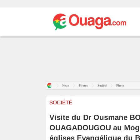
News
Photos
Société
Photo
SOCIÉTÉ
Visite du Dr Ousmane B
OUAGADOUGOU au Mogho 
églises Evangélique du 