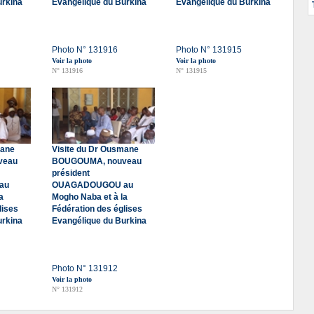
urkina
Evangélique du Burkina
Evangélique du Burkina
Photo N° 131916
Photo N° 131915
Voir la photo
Voir la photo
N° 131916
N° 131915
mane
Visite du Dr Ousmane
veau
BOUGOUMA, nouveau
président
au
OUAGADOUGOU au
a
Mogho Naba et à la
lises
Fédération des églises
urkina
Evangélique du Burkina
Photo N° 131912
Voir la photo
N° 131912