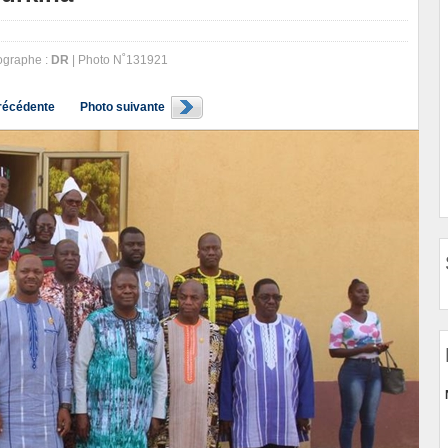
graphe :
DR
| Photo N˚131921
récédente
Photo suivante