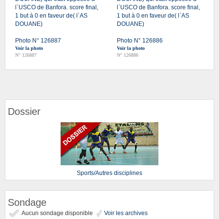
l`USCO de Banfora. score final,
l`USCO de Banfora. score final,
1 but à 0 en faveur de( l`AS
1 but à 0 en faveur de( l`AS
DOUANE)
DOUANE)
Photo N° 126887
Photo N° 126886
Voir la photo
Voir la photo
N° 126887
N° 126886
Dossier
Sports/Autres disciplines
Sondage
Aucun sondage disponible
Voir les archives