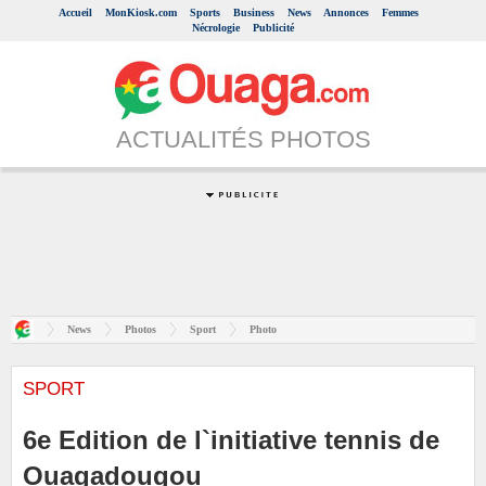
Accueil
MonKiosk.com
Sports
Business
News
Annonces
Femmes
Nécrologie
Publicité
ACTUALITÉS PHOTOS
News
Photos
Sport
Photo
SPORT
6e Edition de l`initiative tennis de
Ouagadougou