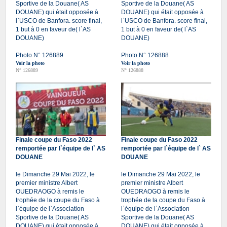
Sportive de la Douane( AS
Sportive de la Douane( AS
DOUANE) qui était opposée à
DOUANE) qui était opposée à
l`USCO de Banfora. score final,
l`USCO de Banfora. score final,
1 but à 0 en faveur de( l`AS
1 but à 0 en faveur de( l`AS
DOUANE)
DOUANE)
Photo N° 126889
Photo N° 126888
Voir la photo
Voir la photo
N° 126889
N° 126888
Finale coupe du Faso 2022
Finale coupe du Faso 2022
remportée par l`équipe de l` AS
remportée par l`équipe de l` AS
DOUANE
DOUANE
le Dimanche 29 Mai 2022, le
le Dimanche 29 Mai 2022, le
premier ministre Albert
premier ministre Albert
OUEDRAOGO à remis le
OUEDRAOGO à remis le
trophée de la coupe du Faso à
trophée de la coupe du Faso à
l`équipe de l`Association
l`équipe de l`Association
Sportive de la Douane( AS
Sportive de la Douane( AS
DOUANE) qui était opposée à
DOUANE) qui était opposée à