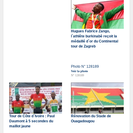
Hugues Fabrice Zango,
l`athlète burkinabè reçoit la
médaillé d`or du Continental
tour de Zagreb
Photo N° 128189
Voir la photo
N° 128189
Tour de Côte d`Ivoire : Paul
Rénovation du Stade de
Daumont à 5 secondes du
Ouagadougou
maillot jaune