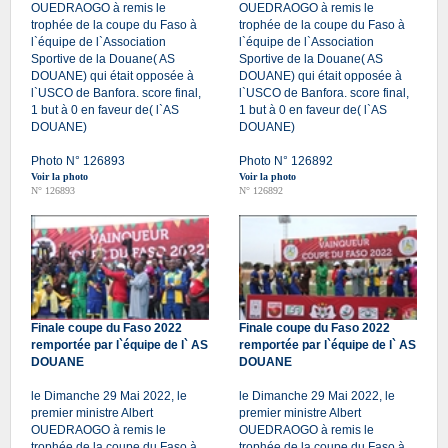
OUEDRAOGO à remis le
OUEDRAOGO à remis le
trophée de la coupe du Faso à
trophée de la coupe du Faso à
l`équipe de l`Association
l`équipe de l`Association
Sportive de la Douane( AS
Sportive de la Douane( AS
DOUANE) qui était opposée à
DOUANE) qui était opposée à
l`USCO de Banfora. score final,
l`USCO de Banfora. score final,
1 but à 0 en faveur de( l`AS
1 but à 0 en faveur de( l`AS
DOUANE)
DOUANE)
Photo N° 126893
Photo N° 126892
Voir la photo
Voir la photo
N° 126893
N° 126892
Finale coupe du Faso 2022
Finale coupe du Faso 2022
remportée par l`équipe de l` AS
remportée par l`équipe de l` AS
DOUANE
DOUANE
le Dimanche 29 Mai 2022, le
le Dimanche 29 Mai 2022, le
premier ministre Albert
premier ministre Albert
OUEDRAOGO à remis le
OUEDRAOGO à remis le
trophée de la coupe du Faso à
trophée de la coupe du Faso à