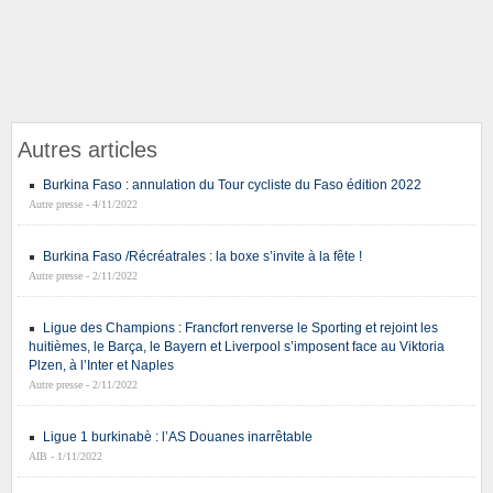
Autres articles
Burkina Faso : annulation du Tour cycliste du Faso édition 2022
Autre presse - 4/11/2022
Burkina Faso /Récréatrales : la boxe s’invite à la fête !
Autre presse - 2/11/2022
Ligue des Champions : Francfort renverse le Sporting et rejoint les
huitièmes, le Barça, le Bayern et Liverpool s’imposent face au Viktoria
Plzen, à l’Inter et Naples
Autre presse - 2/11/2022
Ligue 1 burkinabè : l’AS Douanes inarrêtable
AIB - 1/11/2022