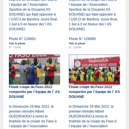
l`équipe de l`Association
l`équipe de l`Association
Sportive de la Douane( AS
Sportive de la Douane( AS
DOUANE) qui était opposée à
DOUANE) qui était opposée à
l`USCO de Banfora. score final,
l`USCO de Banfora. score final,
1 but à 0 en faveur de( l`AS
1 but à 0 en faveur de( l`AS
DOUANE)
DOUANE)
Photo N° 126891
Photo N° 126890
Voir la photo
Voir la photo
N° 126891
N° 126890
Finale coupe du Faso 2022
Finale coupe du Faso 2022
remportée par l`équipe de l` AS
remportée par l`équipe de l` AS
DOUANE
DOUANE
le Dimanche 29 Mai 2022, le
le Dimanche 29 Mai 2022, le
premier ministre Albert
premier ministre Albert
OUEDRAOGO à remis le
OUEDRAOGO à remis le
trophée de la coupe du Faso à
trophée de la coupe du Faso à
l`équipe de l`Association
l`équipe de l`Association