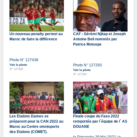
Un nouveau penalty permet au
CAF : Gérémi Njitap et Joseph
Maroc de faire la différence
Antoine Bell nommés par
Patrice Motsepe
Photo N° 127438
Voir la photo
Photo N° 127293
N° 127438
Voir la photo
N° 127293
Les Etalons Dames se
Finale coupe du Faso 2022
préparent pour la CAN 2022 au
remportée par l`équipe de l` AS
Maroc au Centre omnisports
DOUANE
des Etalons (COMET).
le Dimanche 29 Mai 2022, le