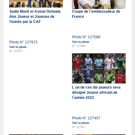
Sadio Mané et Asisat Oshoala
Coupe de l`ambassadeur de
élus Joueur et Joueuse de
France
l’année par la CAF
Photo N° 127589
Photo N° 127672
Voir la photo
N° 127589
Voir la photo
N° 127672
L`un de ces dix joueurs sera
désigné Joueur africain de
l`année 2022
Photo N° 127457
Voir la photo
N° 127457