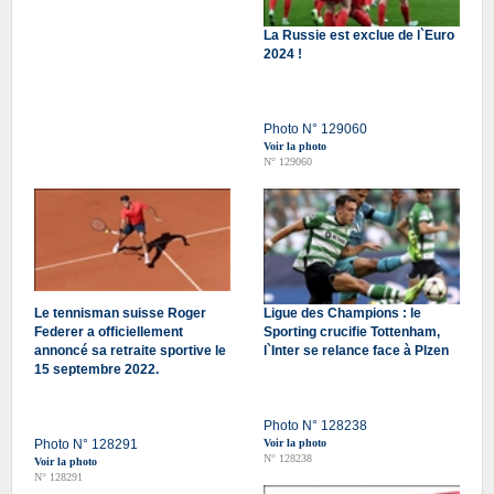
La Russie est exclue de l`Euro
2024 !
Photo N° 129060
Voir la photo
N° 129060
Le tennisman suisse Roger
Ligue des Champions : le
Federer a officiellement
Sporting crucifie Tottenham,
annoncé sa retraite sportive le
l`Inter se relance face à Plzen
15 septembre 2022.
Photo N° 128238
Photo N° 128291
Voir la photo
N° 128238
Voir la photo
N° 128291