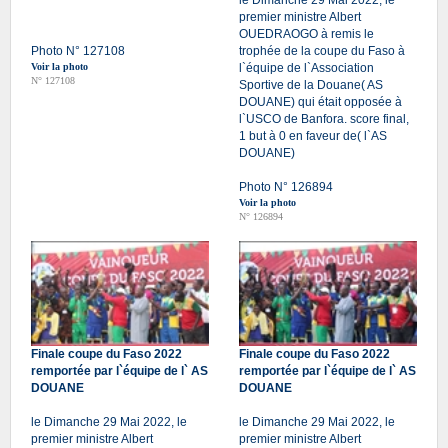
premier ministre Albert
OUEDRAOGO à remis le
Photo N° 127108
trophée de la coupe du Faso à
Voir la photo
l`équipe de l`Association
N° 127108
Sportive de la Douane( AS
DOUANE) qui était opposée à
l`USCO de Banfora. score final,
1 but à 0 en faveur de( l`AS
DOUANE)
Photo N° 126894
Voir la photo
N° 126894
Finale coupe du Faso 2022
Finale coupe du Faso 2022
remportée par l`équipe de l` AS
remportée par l`équipe de l` AS
DOUANE
DOUANE
le Dimanche 29 Mai 2022, le
le Dimanche 29 Mai 2022, le
premier ministre Albert
premier ministre Albert