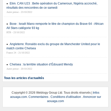
Elim. CAN U23 : Belle opération du Cameroun, Nigéria accroché,
résultats des rencontres de ce samedi
Autre presse - 23/10/2022
Boxe : Israël Mano remporte le titre de champion du Brave 64 - African
All Stars catégorie 93 kg
RTB - 23/10/2022
Angleterre: Ronaldo exclu du groupe de Manchester United pour le
match contre Chelsea
France 24 - 21/10/2022
Chelsea : la terrible situation d’Édouard Mendy
Autre presse - 20/10/2022
Tous les articles d'actualités
Copyright ©
2026 Weblogy Group Ltd. Tous droits réservés |
Infos
aouaga.com
.
Commentaires
.
Conditions d'utilisation
.
Annoncer sur
aouaga.com