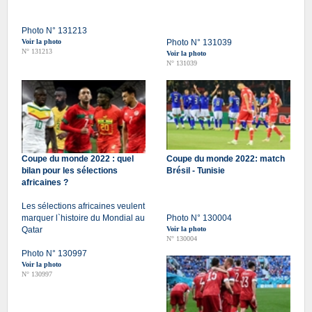
Photo N° 131213
Voir la photo
Photo N° 131039
N° 131213
Voir la photo
N° 131039
Coupe du monde 2022 : quel
Coupe du monde 2022: match
bilan pour les sélections
Brésil - Tunisie
africaines ?
Les sélections africaines veulent
marquer l`histoire du Mondial au
Photo N° 130004
Qatar
Voir la photo
N° 130004
Photo N° 130997
Voir la photo
N° 130997