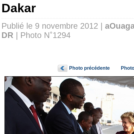
Dakar
Publié le 9 novembre 2012 |
aOuag
DR
| Photo N˚1294
Photo précédente
Photo