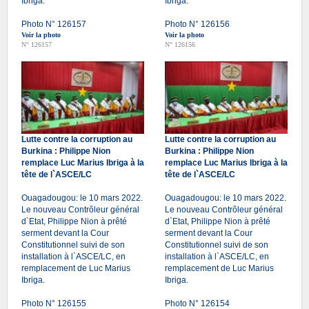
Ibriga.
Ibriga.
Photo N° 126157
Photo N° 126156
Voir la photo
Voir la photo
N° 126157
N° 126156
Lutte contre la corruption au
Lutte contre la corruption au
Burkina : Philippe Nion
Burkina : Philippe Nion
remplace Luc Marius Ibriga à la
remplace Luc Marius Ibriga à la
tête de l`ASCE/LC
tête de l`ASCE/LC
Ouagadougou: le 10 mars 2022.
Ouagadougou: le 10 mars 2022.
Le nouveau Contrôleur général
Le nouveau Contrôleur général
d`Etat, Philippe Nion à prêté
d`Etat, Philippe Nion à prêté
serment devant la Cour
serment devant la Cour
Constitutionnel suivi de son
Constitutionnel suivi de son
installation à l`ASCE/LC, en
installation à l`ASCE/LC, en
remplacement de Luc Marius
remplacement de Luc Marius
Ibriga.
Ibriga.
Photo N° 126155
Photo N° 126154