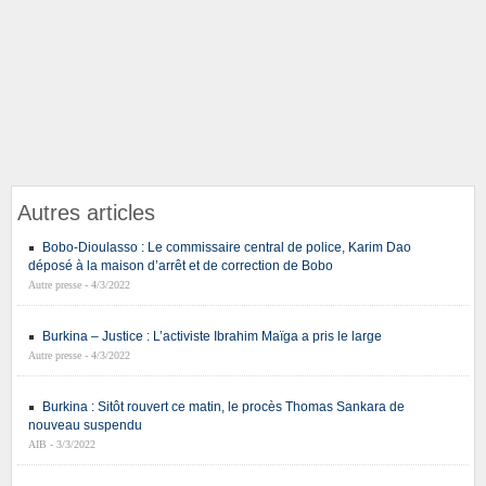
Autres articles
Bobo-Dioulasso : Le commissaire central de police, Karim Dao
déposé à la maison d’arrêt et de correction de Bobo
Autre presse - 4/3/2022
Burkina – Justice : L’activiste Ibrahim Maïga a pris le large
Autre presse - 4/3/2022
Burkina : Sitôt rouvert ce matin, le procès Thomas Sankara de
nouveau suspendu
AIB - 3/3/2022