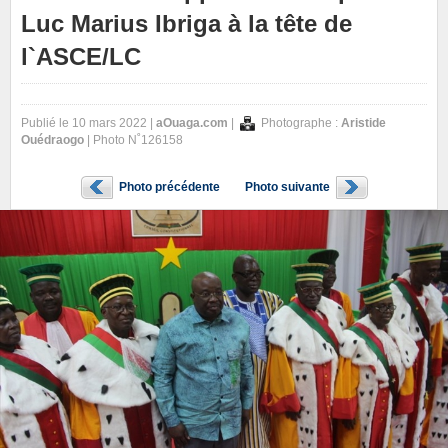
Luc Marius Ibriga à la tête de
l`ASCE/LC
Publié le 10 mars 2022 |
aOuaga.com
|
Photographe :
Aristide
Ouédraogo
| Photo N˚126158
Photo précédente
Photo suivante