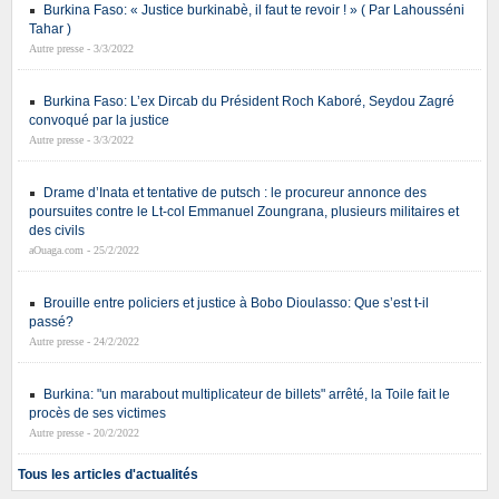
Burkina Faso: « Justice burkinabè, il faut te revoir ! » ( Par Lahousséni
Tahar )
Autre presse - 3/3/2022
Burkina Faso: L’ex Dircab du Président Roch Kaboré, Seydou Zagré
convoqué par la justice
Autre presse - 3/3/2022
Drame d’Inata et tentative de putsch : le procureur annonce des
poursuites contre le Lt-col Emmanuel Zoungrana, plusieurs militaires et
des civils
aOuaga.com - 25/2/2022
Brouille entre policiers et justice à Bobo Dioulasso: Que s’est t-il
passé?
Autre presse - 24/2/2022
Burkina: "un marabout multiplicateur de billets" arrêté, la Toile fait le
procès de ses victimes
Autre presse - 20/2/2022
Tous les articles d'actualités