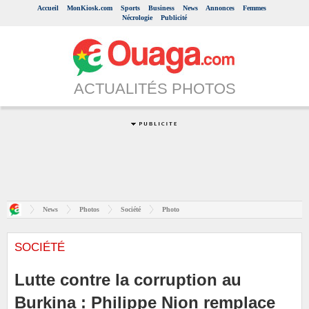
Accueil
MonKiosk.com
Sports
Business
News
Annonces
Femmes
Nécrologie
Publicité
ACTUALITÉS PHOTOS
News
Photos
Société
Photo
SOCIÉTÉ
Lutte contre la corruption au
Burkina : Philippe Nion remplace