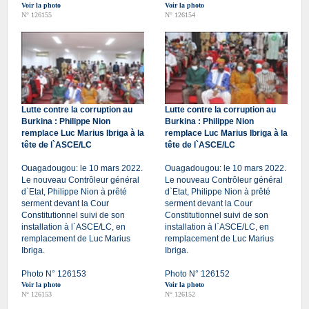
Voir la photo
Voir la photo
N° 126155
N° 126154
Lutte contre la corruption au
Lutte contre la corruption au
Burkina : Philippe Nion
Burkina : Philippe Nion
remplace Luc Marius Ibriga à la
remplace Luc Marius Ibriga à la
tête de l`ASCE/LC
tête de l`ASCE/LC
Ouagadougou: le 10 mars 2022.
Ouagadougou: le 10 mars 2022.
Le nouveau Contrôleur général
Le nouveau Contrôleur général
d`Etat, Philippe Nion à prêté
d`Etat, Philippe Nion à prêté
serment devant la Cour
serment devant la Cour
Constitutionnel suivi de son
Constitutionnel suivi de son
installation à l`ASCE/LC, en
installation à l`ASCE/LC, en
remplacement de Luc Marius
remplacement de Luc Marius
Ibriga.
Ibriga.
Photo N° 126153
Photo N° 126152
Voir la photo
Voir la photo
N° 126153
N° 126152