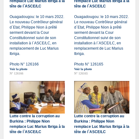
remplace Luc Marius Ibriga à la
remplace Luc Marius Ibriga à la
tête de l`ASCE/LC
tête de l`ASCE/LC
Ouagadougou: le 10 mars 2022.
Ouagadougou: le 10 mars 2022.
Le nouveau Contrôleur général
Le nouveau Contrôleur général
d`Etat, Philippe Nion à prêté
d`Etat, Philippe Nion à prêté
serment devant la Cour
serment devant la Cour
Constitutionnel suivi de son
Constitutionnel suivi de son
installation à l`ASCE/LC, en
installation à l`ASCE/LC, en
remplacement de Luc Marius
remplacement de Luc Marius
Ibriga.
Ibriga.
Photo N° 126166
Photo N° 126165
Voir la photo
Voir la photo
N° 126166
N° 126165
Lutte contre la corruption au
Lutte contre la corruption au
Burkina : Philippe Nion
Burkina : Philippe Nion
remplace Luc Marius Ibriga à la
remplace Luc Marius Ibriga à la
tête de l`ASCE/LC
tête de l`ASCE/LC