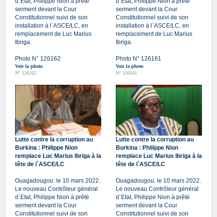
d`Etat, Philippe Nion à prêté
d`Etat, Philippe Nion à prêté
serment devant la Cour
serment devant la Cour
Constitutionnel suivi de son
Constitutionnel suivi de son
installation à l`ASCE/LC, en
installation à l`ASCE/LC, en
remplacement de Luc Marius
remplacement de Luc Marius
Ibriga.
Ibriga.
Photo N° 126162
Photo N° 126161
Voir la photo
Voir la photo
N° 126162
N° 126161
Lutte contre la corruption au
Lutte contre la corruption au
Burkina : Philippe Nion
Burkina : Philippe Nion
remplace Luc Marius Ibriga à la
remplace Luc Marius Ibriga à la
tête de l`ASCE/LC
tête de l`ASCE/LC
Ouagadougou: le 10 mars 2022.
Ouagadougou: le 10 mars 2022.
Le nouveau Contrôleur général
Le nouveau Contrôleur général
d`Etat, Philippe Nion à prêté
d`Etat, Philippe Nion à prêté
serment devant la Cour
serment devant la Cour
Constitutionnel suivi de son
Constitutionnel suivi de son