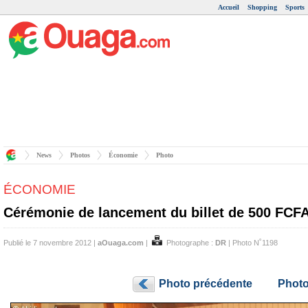
Accueil
Shopping
Sports
News
Photos
Économie
Photo
ÉCONOMIE
Cérémonie de lancement du billet de 500 FCF
Publié le 7 novembre 2012 |
aOuaga.com
|
Photographe :
DR
| Photo N˚1198
Photo précédente
Photo