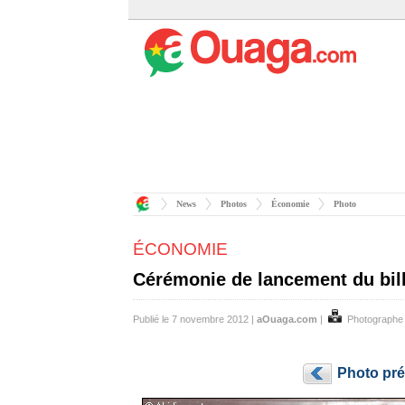
News
Photos
Économie
Photo
ÉCONOMIE
Cérémonie de lancement du bil
Publié le 7 novembre 2012 |
aOuaga.com
|
Photographe
Photo pr