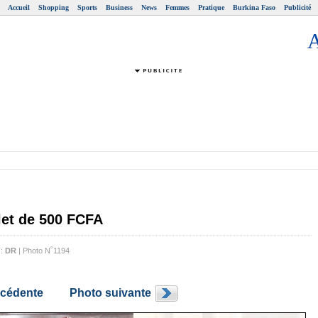
Accueil
Shopping
Sports
Business
News
Femmes
Pratique
Burkina Faso
Publicité
let de 500 FCFA
 :
DR
| Photo N˚1194
écédente
Photo suivante